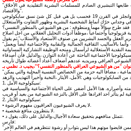
"كانت الشيوعية وما تزال فكرة ملتبسة المضامين لعموم الناس في العالم بسبب طابعها التبشيري الصادم للمسلمات البشرية التقليدية في الأخلاق
والأقتصاد".
ثم يضيف، "ان الشيوعية لم تكن ايديولوجيا نخبوية مكتبية نشأت على يد ماركس وانجلز في القرن 19 فحسب بل هي قبل كل شئ نسق سايكولوجي
فقد طرح سؤالاً مهماً ومنطوقه : من هو الشيوعي بالمنظور النفسي؟
ة فزيولوجياً وأجتماعياً ،موظفاً أدوات التحليل العقلاني من اجل اصلاح
"فالشيوعي مغرم حد الأفتتان بكيفية تغيير العالم، ليس بالوسائل السياسية فحسب وأنما بالأساليب الثقافية الجمالية والنقابية والأجتماعية أيضاً ويعمل
كولوجيا الأجتماعية الباحثة عن أعادة التوازن ،والدليل فأن أصدقاء
"أنه الشيوعي بمضمونه السايكولوجي العام الواعي بحقيقة الظلم وفكرة العدالة الأجتماعية ، مضافاً اليه حزمة من الخصائص النفسية المحلية والتي يمكن
1. سيكولوجية الأمل:
مته وأصراره. هذا الأمل أضفى على الحياة الأجتماعية والسياسية في
2. سيكولوجية الأيثار:
• لا يعرف الشيوعيون العراقيون مفهوم الرشوة.
• لا ينتظرون منافع شخصية.
• تتمثل منافعهم بتحقيق سعادة الأجيال،والدليل على ذلك، يقول د.
فارس:
"حُزّت أعناق وثُقبت جماجم وقطعت أوصال آلاف الشيوعيين على مدى ثمانين عاماً ممن قايضوا موتهم هذا ليس بثواب أو رشوة تنتظرهم في العالم الأخر