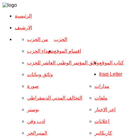
الرئيسية
الارشیف
الحزب
من الحزب
اقسام الموقع
شهداء الحزب
كتاب الموقع
وثائق المؤتمر الوطني العاشر للحزب
Iraqi Letter
وثائق وبيانات
مدارات
صورة
ملفات
التحالف المدني الديمقراطي
اخر الاخبار
بوستر
اعلانات
ادب وفن
كاريكاتير
المنبرالحر