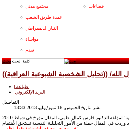
فضاءات
مجتمع مدني
اعمدة طريق الشعب
التيار الديمقراطي
مواساة
تقدم
بحث
ارك مال الله
| طباعة |
البريد الإلكتروني
التفاصيل
نشر بتاريخ الخميس, 18 تموز/يوليو 2013 13:33
في معرض وصفه للشيوعية يقول نظمي: