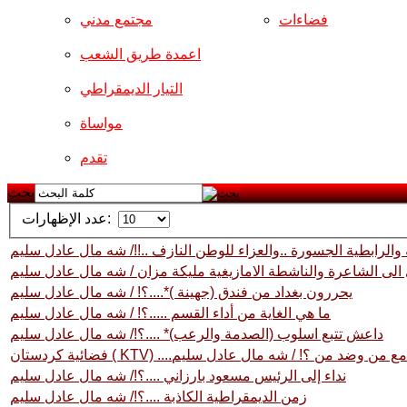
فضاءات
مجتمع مدني
اعمدة طريق الشعب
التيار الديمقراطي
مواساة
تقدم
بحث
عدد الإظهارات:
ة والرابطية الجسورة ..والعزاء للوطن النازف ..!!/ شه مال عادل سليم
لى الشاعرة والناشطة الامازيغية مليكة مزان / شه مال عادل سليم
يحررون بغداد من فندق (جهينة )*....؟! / شه مال عادل سليم
ما هي الغاية من أداء القسم .....؟! / شه مال عادل سليم
داعش تتبع اسلوب (الصدمة والرعب)* ....؟!/ شه مال عادل سليم
فضائية كردستان ( KTV) ....مع من وضد من ؟! / شه مال عادل سليم
نداء إلى الرئيس مسعود بارزاني ....؟!/ شه مال عادل سليم
زمن الديمقراطية الكاذبة ....؟!/ شه مال عادل سليم