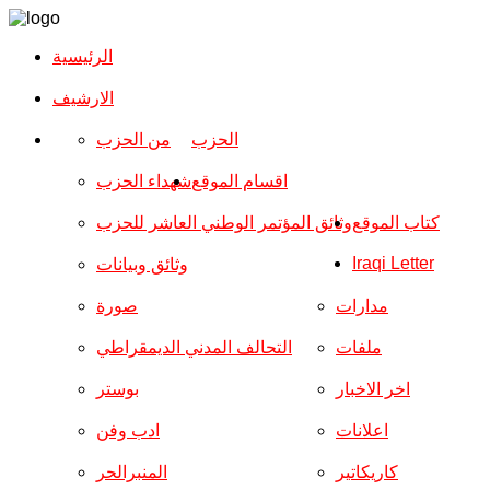
الرئيسية
الارشیف
الحزب
من الحزب
اقسام الموقع
شهداء الحزب
كتاب الموقع
وثائق المؤتمر الوطني العاشر للحزب
Iraqi Letter
وثائق وبيانات
مدارات
صورة
ملفات
التحالف المدني الديمقراطي
اخر الاخبار
بوستر
اعلانات
ادب وفن
كاريكاتير
المنبرالحر