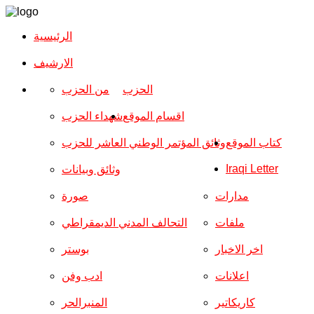
الرئيسية
الارشیف
الحزب
من الحزب
اقسام الموقع
شهداء الحزب
كتاب الموقع
وثائق المؤتمر الوطني العاشر للحزب
Iraqi Letter
وثائق وبيانات
مدارات
صورة
ملفات
التحالف المدني الديمقراطي
اخر الاخبار
بوستر
اعلانات
ادب وفن
كاريكاتير
المنبرالحر