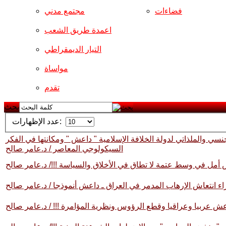
فضاءات
مجتمع مدني
اعمدة طريق الشعب
التيار الديمقراطي
مواساة
تقدم
بحث
عدد الإظهارات:
نسي والملذاتي لدولة الخلافة الإسلامية " داعش " ومكانتها في الفكر
السيكولوجي المعاصر / د.عامر صالح
 أمل في وسط عتمة لا تطاق في الأخلاق والسياسة !!!/ د.عامر صالح
اء انتعاش الإرهاب المدمر في العراق ـ داعش أنموذجا / د.عامر صالح
ش عربيا وعراقيا وقطع الرؤوس ونظرية المؤامرة !!! / د.عامر صالح