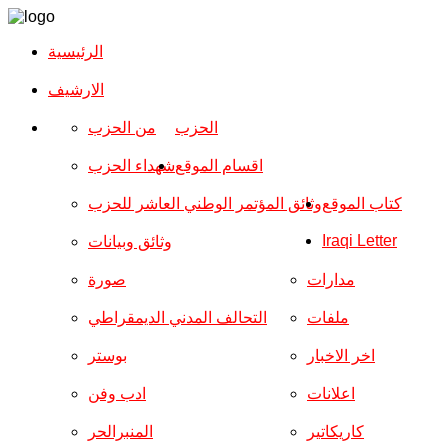
الرئيسية
الارشیف
الحزب
من الحزب
اقسام الموقع
شهداء الحزب
كتاب الموقع
وثائق المؤتمر الوطني العاشر للحزب
Iraqi Letter
وثائق وبيانات
مدارات
صورة
ملفات
التحالف المدني الديمقراطي
اخر الاخبار
بوستر
اعلانات
ادب وفن
كاريكاتير
المنبرالحر