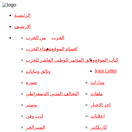
الرئيسية
الارشیف
الحزب
من الحزب
اقسام الموقع
شهداء الحزب
كتاب الموقع
وثائق المؤتمر الوطني العاشر للحزب
Iraqi Letter
وثائق وبيانات
مدارات
صورة
ملفات
التحالف المدني الديمقراطي
اخر الاخبار
بوستر
اعلانات
ادب وفن
كاريكاتير
المنبرالحر