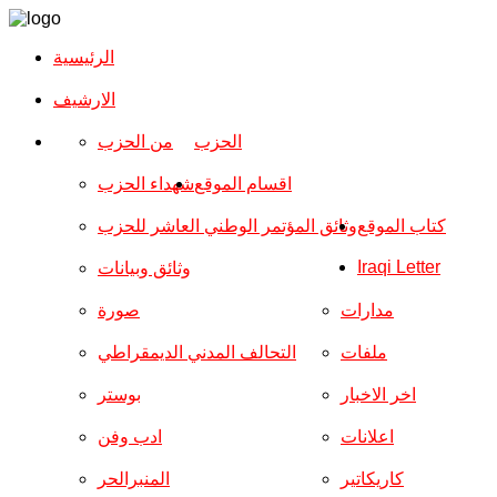
الرئيسية
الارشیف
الحزب
من الحزب
اقسام الموقع
شهداء الحزب
كتاب الموقع
وثائق المؤتمر الوطني العاشر للحزب
Iraqi Letter
وثائق وبيانات
مدارات
صورة
ملفات
التحالف المدني الديمقراطي
اخر الاخبار
بوستر
اعلانات
ادب وفن
كاريكاتير
المنبرالحر