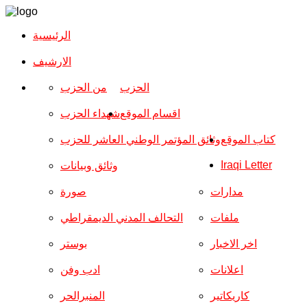
الرئيسية
الارشیف
الحزب
من الحزب
اقسام الموقع
شهداء الحزب
كتاب الموقع
وثائق المؤتمر الوطني العاشر للحزب
Iraqi Letter
وثائق وبيانات
مدارات
صورة
ملفات
التحالف المدني الديمقراطي
اخر الاخبار
بوستر
اعلانات
ادب وفن
كاريكاتير
المنبرالحر