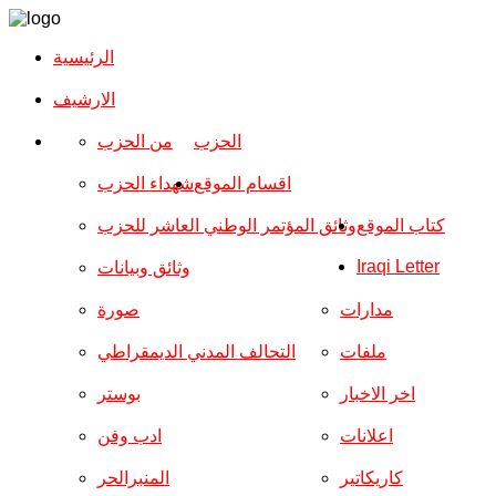
الرئيسية
الارشیف
الحزب
من الحزب
اقسام الموقع
شهداء الحزب
كتاب الموقع
وثائق المؤتمر الوطني العاشر للحزب
Iraqi Letter
وثائق وبيانات
مدارات
صورة
ملفات
التحالف المدني الديمقراطي
اخر الاخبار
بوستر
اعلانات
ادب وفن
كاريكاتير
المنبرالحر