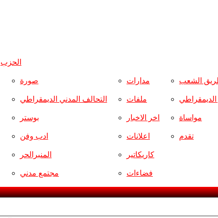
الحزب
و
ريق الشعب
مدارات
صورة
ر الديمقراطي
ملفات
التحالف المدني الديمقراطي
مواساة
اخر الاخبار
بوستر
تقدم
اعلانات
ادب وفن
كاريكاتير
المنبرالحر
فضاءات
مجتمع مدني