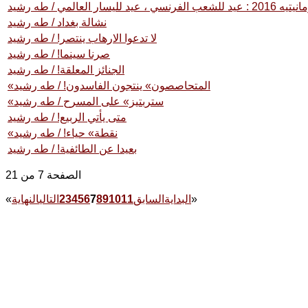
نسي ، عيد لليسار العالمي / طه رشيد
نشالة بغداد / طه رشيد
لا تدعوا الارهاب ينتصر! / طه رشيد
صرنا سينما! / طه رشيد
الجنائز المعلقة! / طه رشيد
«المتحاصصون» ينتجون الفاسدون! / طه رشيد
«ستربتيز» على المسرح / طه رشيد
متى يأتي الربيع! / طه رشيد
«نقطة» حياء! / طه رشيد
بعيدا عن الطائفية! / طه رشيد
الصفحة 7 من 21
»
البداية
السابق
11
10
9
8
7
6
5
4
3
2
التالي
النهاية
«