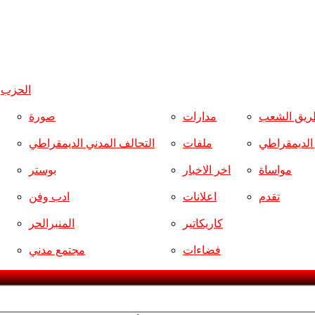
الحزب
و
ريق الشعب
مدارات
صورة
ر الديمقراطي
ملفات
التحالف المدني الديمقراطي
مواساة
اخر الاخبار
بوستر
تقدم
اعلانات
ادب وفن
كاريكاتير
المنبرالحر
فضاءات
مجتمع مدني