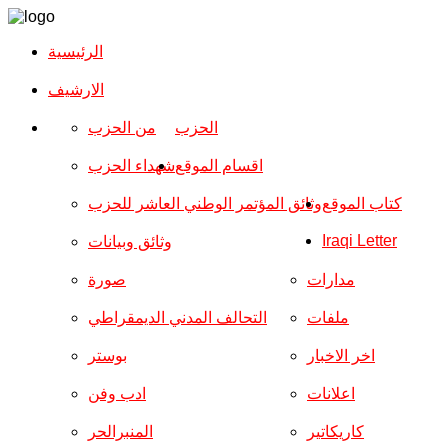
الرئيسية
الارشیف
الحزب
من الحزب
اقسام الموقع
شهداء الحزب
كتاب الموقع
وثائق المؤتمر الوطني العاشر للحزب
Iraqi Letter
وثائق وبيانات
مدارات
صورة
ملفات
التحالف المدني الديمقراطي
اخر الاخبار
بوستر
اعلانات
ادب وفن
كاريكاتير
المنبرالحر