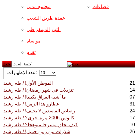
فضاءات
مجتمع مدني
اعمدة طريق الشعب
التيار الديمقراطي
مواساة
تقدم
بحث
عدد الإظهارات:
الموطن الأول! / طه رشيد
تنزيلات في شهر رمضان! / طه رشيد
ما أشبه العراق بكينيا! / طه رشيد
عطارو هذا الزمن! / طه رشيد
رصاص الفاسدين لا يخيف! / طه رشيد
كابوس 2006 مرة اخرى؟ / طه رشيد
كيف نخلق مسرحا متوهجا؟ / طه رشيد
شذرات من زمن جميل! / طه رشيد