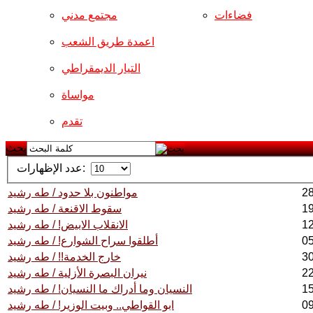
فضاءات
مجتمع مدني
اعمدة طريق الشعب
التيار الديمقراطي
مواساة
تقدم
بحث
عدد الإظهارات:
مواطنون بلا حدود / طه رشيد
سقوط الاقنعة / طه رشيد
الانقلاب الابيض! / طه رشيد
أطلقوا سراح الشوارع! / طه رشيد
خارج الخدمة!! / طه رشيد
نيران البصرة الأزلية / طه رشيد
النسيان وما أدراك ما النسيان! / طه رشيد
ابو القواطي.. وبيت الوزير! / طه رشيد