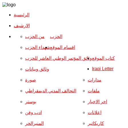
الرئيسية
الارشیف
الحزب
من الحزب
اقسام الموقع
شهداء الحزب
كتاب الموقع
وثائق المؤتمر الوطني العاشر للحزب
Iraqi Letter
وثائق وبيانات
مدارات
صورة
ملفات
التحالف المدني الديمقراطي
اخر الاخبار
بوستر
اعلانات
ادب وفن
كاريكاتير
المنبرالحر