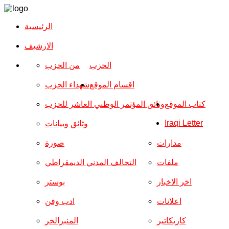
الرئيسية
الارشیف
الحزب
من الحزب
اقسام الموقع
شهداء الحزب
كتاب الموقع
وثائق المؤتمر الوطني العاشر للحزب
Iraqi Letter
وثائق وبيانات
مدارات
صورة
ملفات
التحالف المدني الديمقراطي
اخر الاخبار
بوستر
اعلانات
ادب وفن
كاريكاتير
المنبرالحر