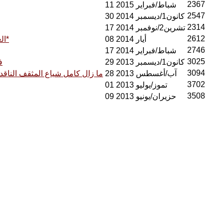
2367
11 شباط/فبراير 2015
2547
30 كانون1/ديسمبر 2014
2314
17 تشرين2/نوفمبر 2014
2612
08 أيار 2014
العراقيون السود.. مسحة جمال على تضاريس الوطن / فوزي الاتروشي*
2746
17 شباط/فبراير 2014
3025
29 كانون1/ديسمبر 2013
ف
3094
28 آب/أغسطس 2013
ما زال كامل شياع المثقف الناقد 
3702
01 تموز/يوليو 2013
3508
09 حزيران/يونيو 2013