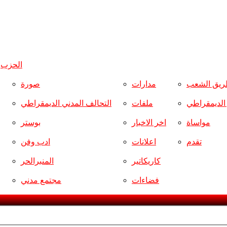
الحزب
و
ريق الشعب
مدارات
صورة
ر الديمقراطي
ملفات
التحالف المدني الديمقراطي
مواساة
اخر الاخبار
بوستر
تقدم
اعلانات
ادب وفن
كاريكاتير
المنبرالحر
فضاءات
مجتمع مدني