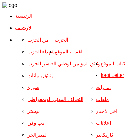
الرئيسية
الارشیف
الحزب
من الحزب
اقسام الموقع
شهداء الحزب
كتاب الموقع
وثائق المؤتمر الوطني العاشر للحزب
Iraqi Letter
وثائق وبيانات
مدارات
صورة
ملفات
التحالف المدني الديمقراطي
اخر الاخبار
بوستر
اعلانات
ادب وفن
كاريكاتير
المنبرالحر