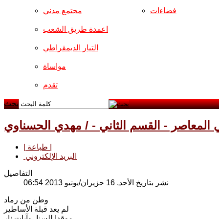
فضاءات
مجتمع مدني
اعمدة طريق الشعب
التيار الديمقراطي
مواساة
تقدم
بحث
المعاصر - القسم الثاني - / مهدي الحسناوي
| طباعة |
البريد الإلكتروني
التفاصيل
نشر بتاريخ الأحد, 16 حزيران/يونيو 2013 06:54
وطن من رماد
لم يعد قبلة الأساطير
موقدا للسنا ،وآيات نار