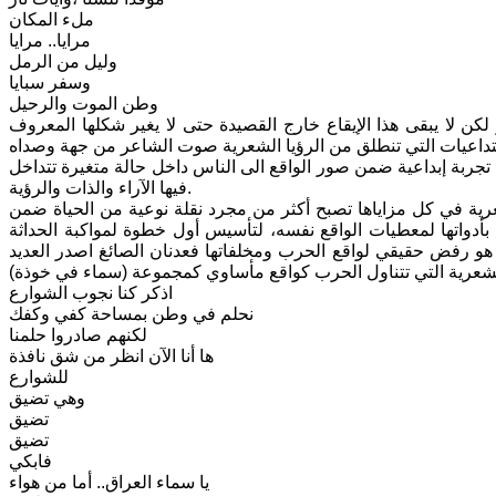
ملء المكان
مرايا.. مرايا
وليل من الرمل
وسفر سبايا
وطن الموت والرحيل
لكن لا يبقى هذا الإيقاع خارج القصيدة حتى لا يغير شكلها المعروف
تداعيات التي تنطلق من الرؤيا الشعرية صوت الشاعر من جهة وصداه
ل تجربة إبداعية ضمن صور الواقع الى الناس داخل حالة متغيرة تتداخل
فيها الآراء والذات والرؤية.
رية في كل مزاياها تصبح أكثر من مجرد نقلة نوعية من الحياة ضمن
أدواتها لمعطيات الواقع نفسه، لتأسيس أول خطوة لمواكبة الحداثة
هو رفض حقيقي لواقع الحرب ومخلفاتها فعدنان الصائغ اصدر العديد
لشعرية التي تتناول الحرب كواقع مأساوي كمجموعة (سماء في خوذة)
اذكر كنا نجوب الشوارع
نحلم في وطن بمساحة كفي وكفك
لكنهم صادروا حلمنا
ها أنا الآن انظر من شق نافذة
للشوارع
وهي تضيق
تضيق
تضيق
فابكي
يا سماء العراق.. أما من هواء