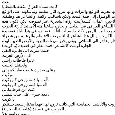
تلفت
كانت سماء العراق مثقبة بالشظايا
ريبا للواقع والتراث وإنها تترك اثأرا سلبية ومأساوية على الواقع
ت الوصول إلى قمة المجد ولكن بأساليب زائفة، والشاعر هنا وظيفته
فلاحين، عمال، كسبة)يبث رؤاه الشعرية عبر نصوصه لكي تكون هذه
د ردحا من الزمن وكتب السياب اغلب قصائده في هذا البلد فقصيدة
لكويت، ونال هذا الشاعر إثناء مرضه الاهتمام والرعاية من شعراء
جار وهاجر الى المنافي، وبقي يحن الى تلك التربة والأرض الطيبة لهذه
الجارة أو تلك كالشاعر احمد مطر في قصيدة (يا كويت)
حينما سرت الى طائرة النفي
الى الأرض الغريبة
عابرا طأطأت راسي
ولعينيك انحنيت
وعلى صدرك علقت بقايا كبريائي
وبكيت
آه ... يا فتنة روحي كم بكيت!
آه ...يا فتنة روحي كم بكيت!
كنت من فرط بكائي
دمعة حيرى على خدك تمشي
يا كويت
ب والأناشيد الحماسية التي كانت تروج لها، فهذا مختار سعيد يستنكر
الحروب في قصيدة (عاصفة الصحراء).
وصوت داوود علا