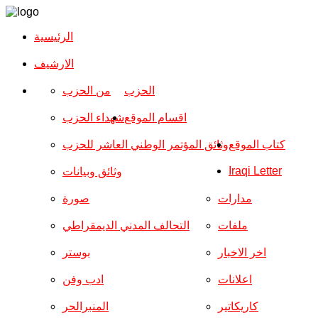
الرئيسية
الارشیف
الحزب
من الحزب
اقسام الموقع
شهداء الحزب
كتاب الموقع
وثائق المؤتمر الوطني العاشر للحزب
Iraqi Letter
وثائق وبيانات
مدارات
صورة
ملفات
التحالف المدني الديمقراطي
اخر الاخبار
بوستر
اعلانات
ادب وفن
كاريكاتير
المنبرالحر