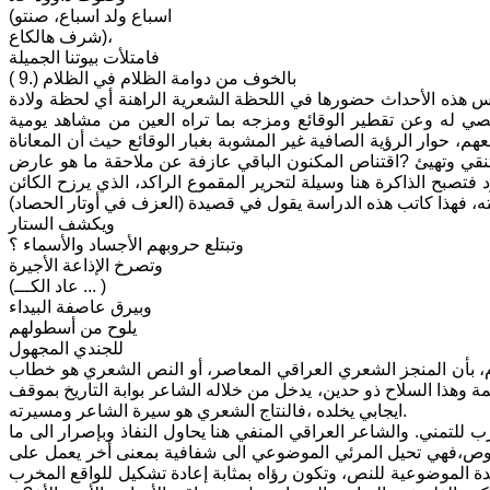
(اسباع ولد اسباع، صنتو
شرف هالكاع)،
فامتلأت بيوتنا الجميلة
بالخوف من دوامة الظلام في الظلام (.9 )
مارس هذه الأحداث حضورها في اللحظة الشعرية الراهنة أي لحظة ولادة
صي له وعن تقطير الوقائع ومزجه بما تراه العين من مشاهد يومية
، حوار الرؤية الصافية غير المشوبة بغبار الوقائع حيث أن المعاناة
تقادم تنقي وتهيئ ?اقتناص المكنون الباقي عازفة عن ملاحقة ما هو عارض
تصبح الذاكرة هنا وسيلة لتحرير المقموع الراكد، الذي يرزح الكائن
، فهذا كاتب هذه الدراسة يقول في قصيدة (العزف في أوتار الحصاد)
ويكشف الستار
وتبتلع حروبهم الأجساد والأسماء ؟
وتصرخ الإذاعة الأجيرة
(عاد الكـــ ... )
وبيرق عاصفة البيداء
يلوح من أسطولهم
للجندي المجهول
ز الشعري العراقي المعاصر، أو النص الشعري هو خطاب (DICOUYSE) يستبطئ ذاتية الشاعر والواقع ويلاحق الأحداث
 وهذا السلاح ذو حدين، يدخل من خلاله الشاعر بوابة التاريخ بموقف
ايجابي يخلده ،فالنتاج الشعري هو سيرة الشاعر ومسيرته.
 للتمني. والشاعر العراقي المنفي هنا يحاول النفاذ وبإصرار الى ما
لنصوص،فهي تحيل المرئي الموضوعي الى شفافية بمعنى أخر يعمل على
دة الموضوعية للنص، وتكون رؤاه بمثابة إعادة تشكيل للواقع المخرب