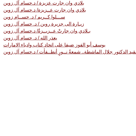
بلادي وان جارت عزيزة / د.حسام آل زوين
بلادي وان جارت عــزيزة/ د.حسام آل زوين
ســـلوا كــريم / د. حســام زوين
زيـارة الى جزيرة روبن / د. حسام آل زوين
بـلادي وان جارتْ عــزيــزةٌ/ د.حسام آل زوين
يعذر الله / د. حسام آل زوين
يوسف أبو الفوز ضيفا على اتحاد كتاب وادباء الامارات
فقيد الدكتور جلال الماشطة.. شمعةُ نــورٍ أنطــفأت / د.حسام آل زوين