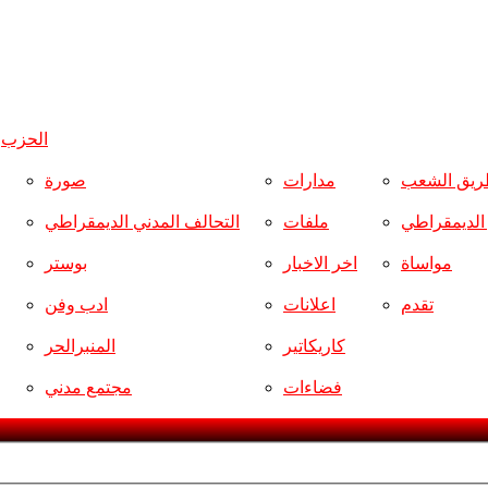
الحزب
و
ريق الشعب
مدارات
صورة
ر الديمقراطي
ملفات
التحالف المدني الديمقراطي
مواساة
اخر الاخبار
بوستر
تقدم
اعلانات
ادب وفن
كاريكاتير
المنبرالحر
فضاءات
مجتمع مدني