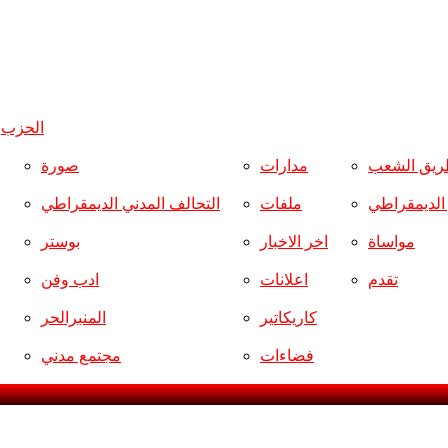
الحزب
و
ريق الشعب
مدارات
صورة
ر الديمقراطي
ملفات
التحالف المدني الديمقراطي
مواساة
اخر الاخبار
بوستر
تقدم
اعلانات
ادب وفن
كاريكاتير
المنبرالحر
فضاءات
مجتمع مدني