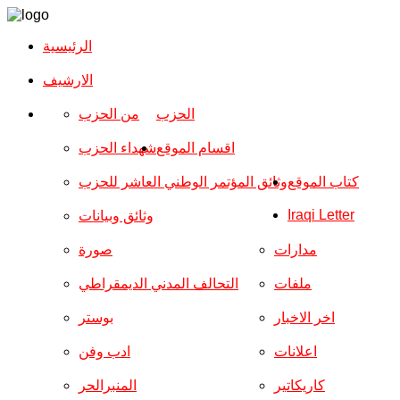
الرئيسية
الارشیف
الحزب
من الحزب
اقسام الموقع
شهداء الحزب
كتاب الموقع
وثائق المؤتمر الوطني العاشر للحزب
Iraqi Letter
وثائق وبيانات
مدارات
صورة
ملفات
التحالف المدني الديمقراطي
اخر الاخبار
بوستر
اعلانات
ادب وفن
كاريكاتير
المنبرالحر