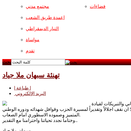
فضاءات
مجتمع مدني
اعمدة طريق الشعب
التيار الديمقراطي
مواساة
تقدم
بحث
تهنئة سبهان ملا جياد
| طباعة |
البريد الإلكتروني
ي والتبريكات لقيادة
 ان نقف اجلالاً وتقديراً لمسيرة الحزب وقوافل شهدائه ودوره الوطني
المتميز وصموده الاسطوري امام الصعاب.
وختاماً نجدد تحياتنا واحترامنا مع التقدير..
سبهان ملا جياد