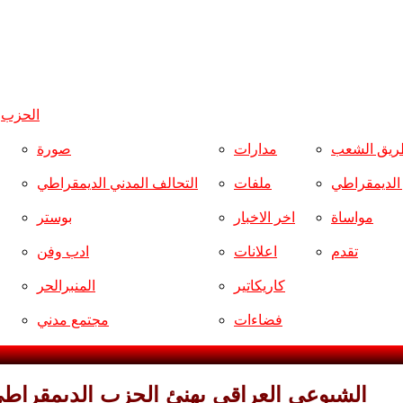
الحزب
و
ريق الشعب
مدارات
صورة
ر الديمقراطي
ملفات
التحالف المدني الديمقراطي
مواساة
اخر الاخبار
بوستر
تقدم
اعلانات
ادب وفن
كاريكاتير
المنبرالحر
فضاءات
مجتمع مدني
الشيوعي العراقي يهنئ الحزب الديمقراطي 