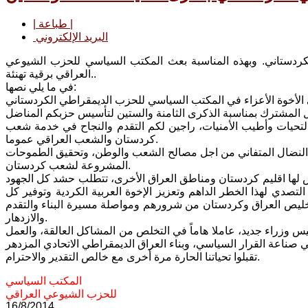
| طباعة |
البريد الإلكتروني
ردستاني. وبهذه المناسبة بعث المكتب السياسي للحزب الشيوعي
العراقي برقية تهنئة..
في ما يلي نصها:
ل المشترك بمناسبة الذكرى الثامنة والستين لتأسيس حزبكم المناضل
لتحيات وأطيب الأمنيات، راجين لكم التقدم والنجاح في خدمة شعب
كردستان والشعب العراقي عموما.
خضم النضال المتفاني من اجل مصالح الشعب والوطن، وتحقيق الطموحات
المشروعة لشعب كردستان.
 لها اقليم كردستان ومناطق العراق الأخرى، تتطلب حشد كل الجهود
صدي لهذا الخطر الداهم وتعزيز الإخوة العربية الكردية وتوفير كل
وتخليص العراق وكردستان من شرورهم ومواصلة مسيرة البناء والتقدم
والازدهار.
يس وزراء جديد، عاملا هاماً في التخلص من المشاكل العالقة، والعمل
تقبلوا تحياتنا الحارة مرة أخرى مع خالص التقدير والاحترام.
المكتب السياسي
للحزب الشيوعي العراقي
16/8/2014