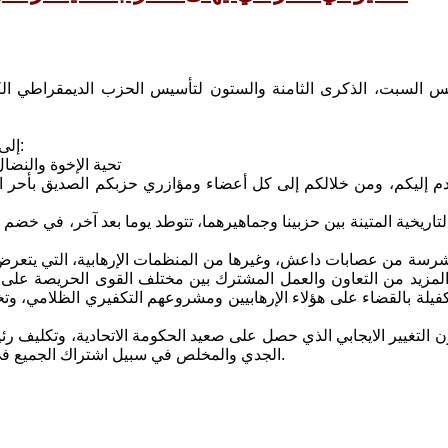
 السبت، الذكرى الثامنة والستون لتأسيس الحزب الديمقراطي الك
إلى الأخوة الأعزاء في المكتب السياسي للحزب الديمقراطي الكردستاني:
تحية الإخوة والنضا
دم إليكم، ومن خلالكم إلى كل أعضاء ومؤازري حزبكم الصديق بأحر ا
التاريخية المتينة بين حزبينا وجماهيرهما، تتوطد يوما بعد آخر، في 
شرسة من عصابات داعش، وغيرها من المنظمات الإرهابية، التي يتعرض
لمزيد من التعاون والعمل المشترك بين مختلف القوى الحريصة على الت
لكفيلة بالقضاء على هؤلاء الإرهابيين ومشروعهم التكفيري الظلامي، 
ن التغيير الايجابي الذي حصل على صعيد الحكومة الاتحادية، وتكليف رئ
الجدي والمخلص في سبيل اشتراك الجميع في صناعة القرار السياسي، وبناء العراق الديمقراطي الاتحادي المزدهر.