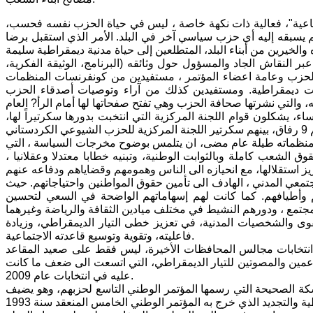
جتماعية"، فعالية ذات نكهة خاصة ، ليس في حياة الحزب نفسه فحسب،
 لم يسبقه إليه أي حزب سياسي آخر في البلد. الأمر الذي استقبل برضا
بر النقاش الجاد والمسؤول حول وثائقه (البرنامج، الوثيقة الفكرية،
در الحزب وعامة اعضاء المؤتمر ، مستفيدين من كونفرنسات المنظمات
آليات ديمقراطية. ومستفيدين كذلك من آراء وتوصيات أصدقاء الحزب
واً، بينهم أربعة شبان وأربع نساء، يشكلون قوام اللجنة المركزية التي انتخبت بدورها سكرتيراً لها،
منظماته طيلة عام مضى، ان يتلمس بوضوح مخرجات السياسة ، التي
ق الشعب كاملة وبالثوابت الوطنية، وتبنيه خطابا معتدلا وعقلانيا ،
عي المدني ، الهادف الى تأمين حقوق المواطنين واحتياجاتهم. حيث
م وأطيافهم. كما كانت لهم إسهاماتهم الواضحة في السعي لتحسين
قوى والشخصيات المدنية، في تعزيز خطى التيار الديمقراطي، وزيادة
فاعليته، وتقوية وتوسيع قاعدته الاجتماعية.
في انتخابات مجالس المحافظات الأخيرة، ليس فقط على صعيد المقاعد
اعمين والمصوتين للتيار الديمقراطي، التي اتسعت الى ضعف ما كانت
عليه في انتخابات عام 2009.
سكة الصحيحة التي رسمها المؤتمر الوطني التاسع لحزبهم، وهو يضيف