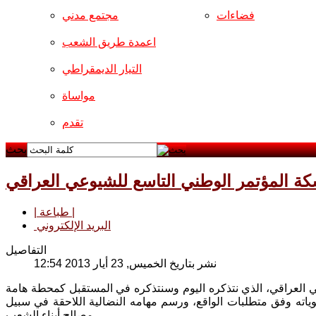
فضاءات
مجتمع مدني
اعمدة طريق الشعب
التيار الديمقراطي
مواساة
تقدم
بحث
 المؤتمر الوطني التاسع للشيوعي العراقي
| طباعة |
البريد الإلكتروني
التفاصيل
نشر بتاريخ الخميس, 23 أيار 2013 12:54
عي العراقي، الذي نتذكره اليوم وسنتذكره في المستقبل كمحطة هامة
ياته وفق متطلبات الواقع، ورسم مهامه النضالية اللاحقة في سبيل
مصالح أبناء الشعب.