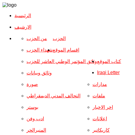
الرئيسية
الارشیف
الحزب
من الحزب
اقسام الموقع
شهداء الحزب
كتاب الموقع
وثائق المؤتمر الوطني العاشر للحزب
Iraqi Letter
وثائق وبيانات
مدارات
صورة
ملفات
التحالف المدني الديمقراطي
اخر الاخبار
بوستر
اعلانات
ادب وفن
كاريكاتير
المنبرالحر