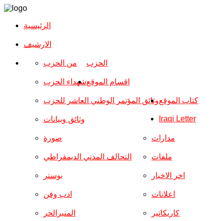
الرئيسية
الارشیف
الحزب
من الحزب
اقسام الموقع
شهداء الحزب
كتاب الموقع
وثائق المؤتمر الوطني العاشر للحزب
Iraqi Letter
وثائق وبيانات
مدارات
صورة
ملفات
التحالف المدني الديمقراطي
اخر الاخبار
بوستر
اعلانات
ادب وفن
كاريكاتير
المنبرالحر