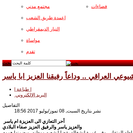
فضاءات
مجتمع مدني
اعمدة طريق الشعب
التيار الديمقراطي
مواساة
تقدم
بحث
ي العراقي .. وداعاً رفيقنا العزيز ابا ياسر
| طباعة |
البريد الإلكتروني
التفاصيل
نشر بتاريخ السبت, 08 تموز/يوليو 2017 18:56
أحر
التعازي الى العزيزة ام ياسر
والعزيز ياسر والرفيق العزيز صفاء
البلادي
اطه المتفاني وفي غمرة انشغاله بقضايا شعبه ووطنه، وبضمنها هموم