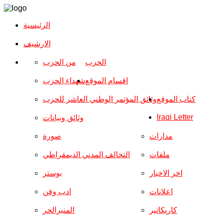
الرئيسية
الارشیف
الحزب
من الحزب
اقسام الموقع
شهداء الحزب
كتاب الموقع
وثائق المؤتمر الوطني العاشر للحزب
Iraqi Letter
وثائق وبيانات
مدارات
صورة
ملفات
التحالف المدني الديمقراطي
اخر الاخبار
بوستر
اعلانات
ادب وفن
كاريكاتير
المنبرالحر