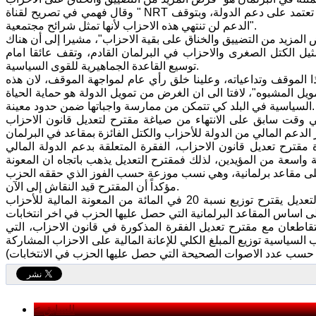
وقال فهمي في تصريح لقناة " NRT عربية" تابعته "طريق الشعب"، إن "بعض الاحزاب لها وجود تاريخي وهي بالأساس لا تعتمد على دعم الدولة، وبتوقف
الدعم لن تنتهي هذه الاحزاب لأنها تمثل شرائح مجتمعية".
لمزيد من التضييق والخناق على بقية الاحزاب"، مشيرا إلى أن هناك
ثيل الكتل الصغرى والاحزاب في البرلمان القادم، وتقف عائقا امام
توسيع القاعدة الجماهيرية للقوى السياسية.
ذا الموقف وتداعياته، وعلينا خلق رأي عام لمواجهة الموقف، لان هذه
يل المشبوه"، لافتا الى ان الغرض من تمويل الدولة هو حماية الحياة
السياسية في البلد كي تتمكن من ممارسة واجباتها ضمن حدود معينة.
في وقت سابق على الانتهاء من صياغة مقترح لتعديل قانون الاحزاب
رح تعديل قانون الاحزاب، الفقرة المتعلقة بدعم الدولة المالي
 واسعة من المؤيدين، لذلك فمقترح التعديل يذهب باتجاه ان المعونة
مؤكداً أن المقترح قيد النقاش إلى الآن.
من جانبه، قال عضو اللجنة القانونية البرلمانية امين بكر لـ"طريق الشعب": أن "التعديل يقترح توزيع نسبة 20 في المائة من المعونة المالية للأحزاب
 يتقاطعان مع مقترح تعديل الفقرة المذكورة في قانون الاحزاب، التي
لسياسية توزيع المبلغ الكلي للإعانة المالية على الاحزاب المشاركة
< السابق