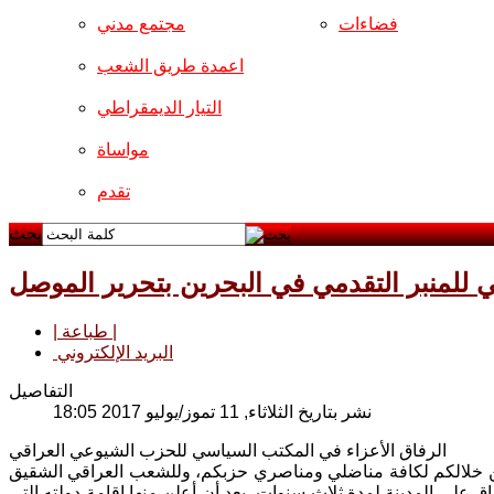
فضاءات
مجتمع مدني
اعمدة طريق الشعب
التيار الديمقراطي
مواساة
تقدم
بحث
| طباعة |
البريد الإلكتروني
التفاصيل
نشر بتاريخ الثلاثاء, 11 تموز/يوليو 2017 18:05
الرفاق الأعزاء في المكتب السياسي للحزب الشيوعي العراقي
 ومن خلالكم لكافة مناضلي ومناصري حزبكم، وللشعب العراقي الشقيق
 على المدينة لمدة ثلاث سنوات، بعد أن أعلن منها إقامة دولته التي