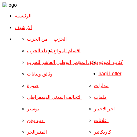
الرئيسية
الارشیف
الحزب
من الحزب
اقسام الموقع
شهداء الحزب
كتاب الموقع
وثائق المؤتمر الوطني العاشر للحزب
Iraqi Letter
وثائق وبيانات
مدارات
صورة
ملفات
التحالف المدني الديمقراطي
اخر الاخبار
بوستر
اعلانات
ادب وفن
كاريكاتير
المنبرالحر