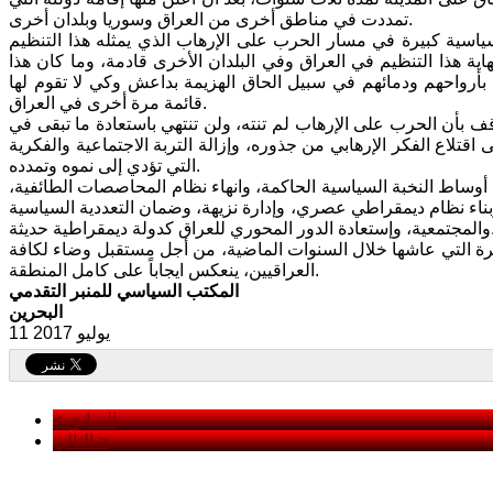
تمددت في مناطق أخرى من العراق وسوريا وبلدان أخرى.
سياسية كبيرة في مسار الحرب على الإرهاب الذي يمثله هذا التنظيم
اية هذا التنظيم في العراق وفي البلدان الأخرى قادمة، وما كان هذا
م بأرواحهم ودمائهم في سبيل الحاق الهزيمة بداعش وكي لا تقوم لها
قائمة مرة أخرى في العراق.
قف بأن الحرب على الإرهاب لم تنته، ولن تنتهي باستعادة ما تبقى في
قتلاع الفكر الإرهابي من جذوره، وإزالة التربة الاجتماعية والفكرية
التي تؤدي إلى نموه وتمدده.
أوساط النخبة السياسية الحاكمة، وانهاء نظام المحاصصات الطائفية،
ناء نظام ديمقراطي عصري، وإدارة نزيهة، وضمان التعددية السياسية
ري للعراق كدولة ديمقراطية حديثة.
يرة التي عاشها خلال السنوات الماضية، من أجل مستقبل وضاء لكافة
العراقيين، ينعكس ايجاباً على كامل المنطقة.
المكتب السياسي للمنبر التقدمي
البحرين
11 يوليو 2017
< السابق
التالي >