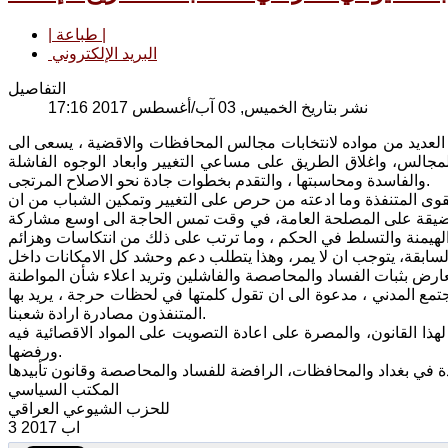
| طباعة |
البريد الإلكتروني
التفاصيل
نشر بتاريخ الخميس, 03 آب/أغسطس 2017 17:16
العديد من مواده لانتخابات مجالس المحافظات والاقضية ، يسعى الى
مجالس، واغلاق الطريق على مساعي التغيير وابعاد الوجوه الفاشلة
والفاسدة ومحاسبتها ، والتقدم بخطوات جادة نحو الاصلاح المرتجى.
 القوى المتنفذة وما ادعته من حرص على التغيير وتمكين الشباب من ان
ة والضيقة على المصلحة العامة، في وقت تمس الحاجة الى اوسع مشاركة
 السابقة، يتوجب ان لا يمر، وهذا يتطلب دعم وحشد كل الامكانات داخل
جتمع المدني ، مدعوة الى ان تقول كلمتها في لحظات حرجة ، يريد بها
المتنفذون مصادرة ارادة شعبنا.
ة لهذا القانون، والمصرة على اعادة التصويت على المواد الاقصائية فيه
ورفضها.
المكتب السياسي
للحزب الشيوعي العراقي
3 اب 2017