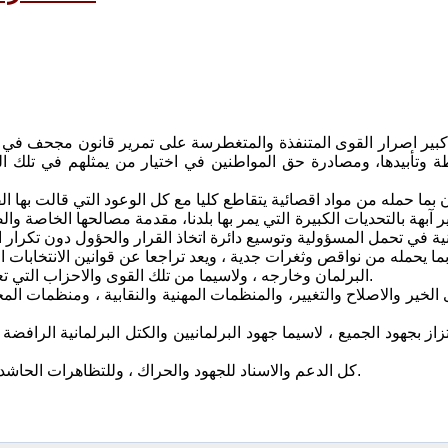
م كبير اصرار القوى المتنفذة والمتغطرسة على تمرير قانون مجحف في 
ة وتأبيدها، ومصادرة حق المواطنين في اختيار من يمثلهم في تلك ال
ن بما حمله من مواد اقصائية يتقاطع كليا مع كل الوعود التي قالت بها
ير آبهة بالتحديات الكبيرة التي يمر بها بلدنا، مقدمة مصالحها الخاص
بما يحمله من نواقص وثغرات جدية ، ويعد تراجعا عن قوانين الانتخابات
البرلمان وخارجه ، ولاسيما من تلك القوى والاحزاب التي تعارض بثبات الفساد والمحاصصة والفاشلين وتريد اعلاء شأن المواطنة.
الخير والاصلاح والتغيير، والمنظمات المهنية والنقابية ، ومنظمات الم
تزاز بجهود الجميع ، لاسيما جهود البرلمانيين والكتل البرلمانية الرافض
كل الدعم والاسناد للجهود والحراك ، وللتظاهرات الحاشدة في بغداد والمحافظات، الرافضة للفساد والمحاصصة وقانون تأبيدها.