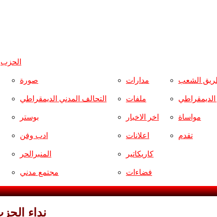
الحزب
و
ريق الشعب
مدارات
صورة
ر الديمقراطي
ملفات
التحالف المدني الديمقراطي
مواساة
اخر الاخبار
بوستر
تقدم
اعلانات
ادب وفن
كاريكاتير
المنبرالحر
فضاءات
مجتمع مدني
نداء الحز