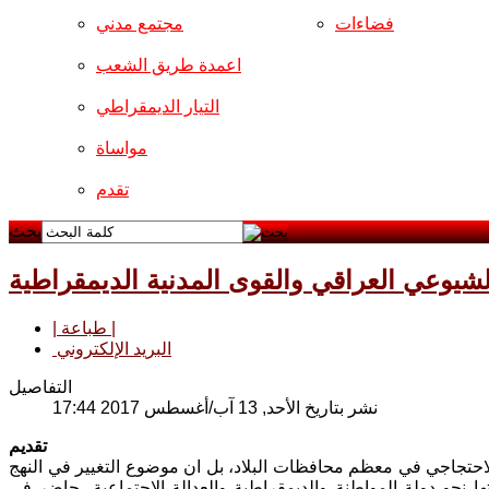
فضاءات
مجتمع مدني
اعمدة طريق الشعب
التيار الديمقراطي
مواساة
تقدم
بحث
يوعي العراقي والقوى المدنية الديمقراطية
| طباعة |
البريد الإلكتروني
التفاصيل
نشر بتاريخ الأحد, 13 آب/أغسطس 2017 17:44
تقديم
الاحتجاجي في معظم محافظات البلاد، بل ان موضوع التغيير في النهج
ا نحو دولة المواطنة والديمقراطية والعدالة الاجتماعية، حاضر في