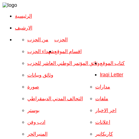
الرئيسية
الارشیف
الحزب
من الحزب
اقسام الموقع
شهداء الحزب
كتاب الموقع
وثائق المؤتمر الوطني العاشر للحزب
Iraqi Letter
وثائق وبيانات
مدارات
صورة
ملفات
التحالف المدني الديمقراطي
اخر الاخبار
بوستر
اعلانات
ادب وفن
كاريكاتير
المنبرالحر