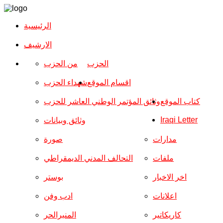
الرئيسية
الارشیف
الحزب
من الحزب
اقسام الموقع
شهداء الحزب
كتاب الموقع
وثائق المؤتمر الوطني العاشر للحزب
Iraqi Letter
وثائق وبيانات
مدارات
صورة
ملفات
التحالف المدني الديمقراطي
اخر الاخبار
بوستر
اعلانات
ادب وفن
كاريكاتير
المنبرالحر