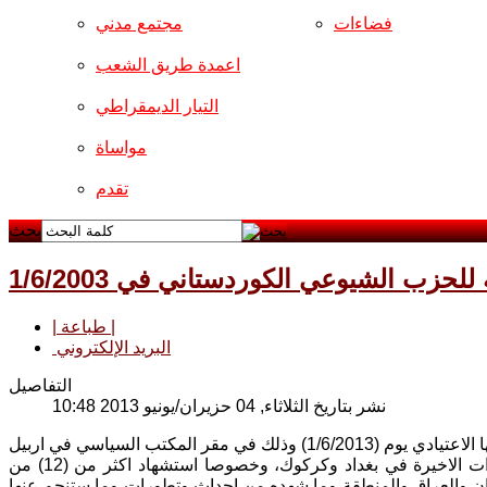
فضاءات
مجتمع مدني
اعمدة طريق الشعب
التيار الديمقراطي
مواساة
تقدم
بحث
لحزب الشيوعي الكوردستاني في 1/6/2003
| طباعة |
البريد الإلكتروني
التفاصيل
نشر بتاريخ الثلاثاء, 04 حزيران/يونيو 2013 10:48
بدأ الاجتماع بالوقوف دقيقة صمت اكراما واجلالا لارواح الشهداء والضحايا الانفجارات الاخيرة في بغداد وكركوك، وخصوصا استشهاد اكثر من (12) من
دستان والعراق والمنطقة وما شهده من احداث وتطورات وما ستنجم عنها