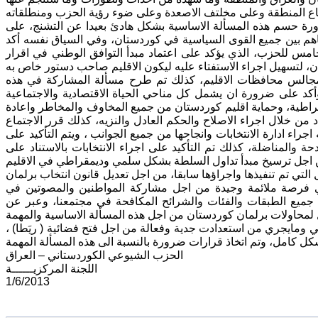
رة حسم هذه المسألة الاساسية بشكل هادئ بعيدا عن التشنج، على
اهم بين جميع القوى السياسية في كوردستان، وفي السياق نفسه أكد
خامس للحزب، الذي يؤكد على اعتماد مبدأ التوافق الوطني في اقرار
 ومجالس محافظات الاقليم، كذلك تم طرح مسألة المشاركة في هذه
وأكد على ضرورة ان يشمل كل مناحي الحياة الاقتصادية والاجتماعية
قراطية، وحماية اقليم كوردستان من جميع المخاوف والمخاطر واعادة
 من خلال اجراء الاصلاح والحكم العادل والنزيه، كذلك قرر الاجتماع
اء ادارة الانتخابات وانجاحها من جميع الجوانب ، ويتم التأكيد على
والمناضلة، كذلك تم التأكيد على اجراء الانتخابات بالاستناد على
لتي تم تنفيذها واجراؤها سابقا، من اجل تعديل قانون انتخاب برلمان
عطي فرصة ملائمة وجيدة من اجل مشاركة المواطنين والمصوتين في
ميع الطبقات والفئات والشرائح المكافحة في مجتمعنا، وعبر عن
ومايجري من استعدادت جدية وفعالة من اجل فتح فضائية ( ريَطا) ،
الحزب الشيوعي الكوردستاني – العراق
اللجنة المركزيــــــة
1/6/2013