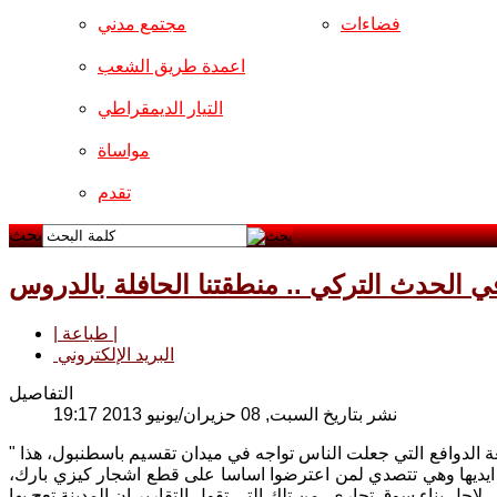
فضاءات
مجتمع مدني
اعمدة طريق الشعب
التيار الديمقراطي
مواساة
تقدم
بحث
| طباعة |
البريد الإلكتروني
التفاصيل
نشر بتاريخ السبت, 08 حزيران/يونيو 2013 19:17
عة الدوافع التي جعلت الناس تواجه في ميدان تقسيم باسطنبول، هذا "
ايديها وهي تتصدي لمن اعترضوا اساسا على قطع اشجار كيزي بارك،