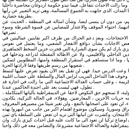
وما زالت الاحداث تتفاعل، فيما تبدو حكومة اردوغان محاصرة داخليا
لمدان، الذي جابهت به الجموع المسالمة، وهي تريد التعبير عن رأيها
بطريقة حضارية.
قهم، من دون ان ينسى ايضا، وشأن امثاله في المنطقة ، الحديث عن
انبهما، احتواء الموقف والاعتذار للمصابين عن قسوة الشرطة وسوء
تصرفها .
لاحتجاجات، وبعد دعم الحراك من طرف اكبر نقابتين عماليتين في
عض الاجابات بشأن دوافع الانفجار الشعبي، وما يعتمل في نفوس
 الداخلي والاقليمي، ولا عن الاطالة المفتعلة لذراعه وتدخلها في
، وما اذا ستساهم في استقرار المنطقة وامنها، المطلوبين لتمكين
شعوبها من رسم طريقها وفقا لارادتها الحرة .
وعت الدرس جيدا. فهي لن تقبل بعد الآن بقيود تفرض عليها لتنمط
بع بقلق وخوف هذا التداخل المريب لراس المال والسلطة على حساب اغلبية
ريمة ، وعلى حساب العدالة الاجتماعية التي ما زالت في اجازة قد
تطول، فهي ليست بعد على اجندة الحاكمين عندنا .
ة، لا تمنحهم حق النكوص لاحقا عن الديمقراطية بآلياتها المتكاملة ،
 حريات الآخرين ، المعارضين. وهؤلاء، في الحالة التركية، يكادون
راق وسوريا. وسيكون موضوع اهتمام اكبر من جانب من انبهروا بهذه
 اوضاع تركيا لن تعود الى ما كانت عليه قبل احداث كيزي بارك، وان