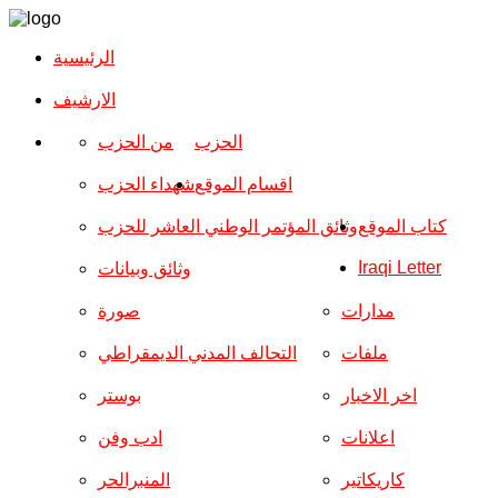
الرئيسية
الارشیف
الحزب
من الحزب
اقسام الموقع
شهداء الحزب
كتاب الموقع
وثائق المؤتمر الوطني العاشر للحزب
Iraqi Letter
وثائق وبيانات
مدارات
صورة
ملفات
التحالف المدني الديمقراطي
اخر الاخبار
بوستر
اعلانات
ادب وفن
كاريكاتير
المنبرالحر