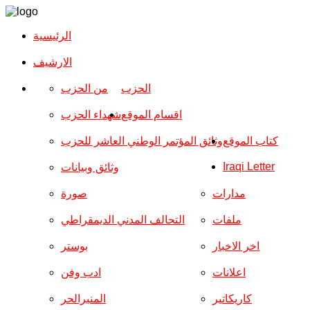
الرئيسية
الارشیف
الحزب
من الحزب
اقسام الموقع
شهداء الحزب
كتاب الموقع
وثائق المؤتمر الوطني العاشر للحزب
Iraqi Letter
وثائق وبيانات
مدارات
صورة
ملفات
التحالف المدني الديمقراطي
اخر الاخبار
بوستر
اعلانات
ادب وفن
كاريكاتير
المنبرالحر