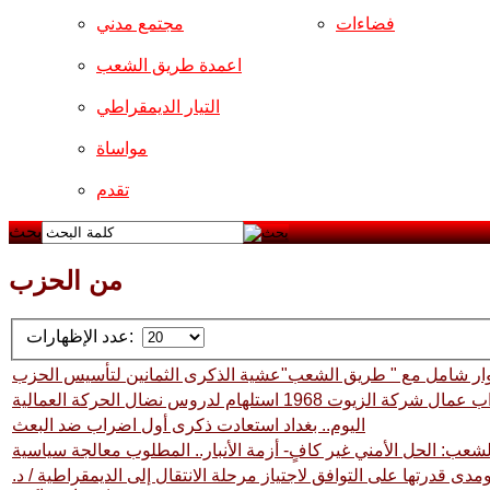
فضاءات
مجتمع مدني
اعمدة طريق الشعب
التيار الديمقراطي
مواساة
تقدم
بحث
من الحزب
عدد الإظهارات:
ار شامل مع " طريق الشعب"عشية الذكرى الثمانين لتأسيس الحزب
اليوم.. بغداد استعادت ذكرى أول اضراب ضد البعث
عب: الحل الأمني غير كافٍ- أزمة الأنبار.. المطلوب معالجة سياسية
دى قدرتها على التوافق لاجتياز مرحلة الانتقال إلى الديمقراطية / د.