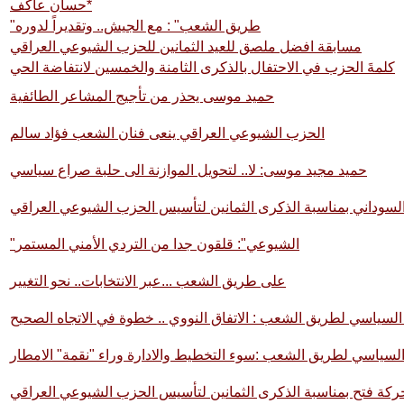
حسان عاكف*
"طريق الشعب" : مع الجيش.. وتقديراً لدوره
مسابقة افضل ملصق للعيد الثمانين للحزب الشيوعي العراقي
كلمةَ الحزب في الاحتفال بالذكرى الثامنة والخمسين لانتفاضة الحي
حميد موسى يحذر من تأجيج المشاعر الطائفية
الحزب الشيوعي العراقي ينعى فنان الشعب فؤاد سالم
حميد مجيد موسى: لا.. لتحويل الموازنة الى حلبة صراع سياسي
السوداني بمناسبة الذكرى الثمانين لتأسيس الحزب الشيوعي العراقي
"الشيوعي": قلقون جدا من التردي الأمني المستمر
على طريق الشعب ...عبر الانتخابات.. نحو التغيير
السياسي لطريق الشعب : الاتفاق النووي .. خطوة في الاتجاه الصحيح
السياسي لطريق الشعب :سوء التخطيط والادارة وراء "نقمة" الامطار
ركة فتح بمناسبة الذكرى الثمانين لتأسيس الحزب الشيوعي العراقي