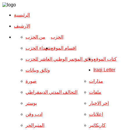
الرئيسية
الارشیف
الحزب
من الحزب
اقسام الموقع
شهداء الحزب
كتاب الموقع
وثائق المؤتمر الوطني العاشر للحزب
Iraqi Letter
وثائق وبيانات
مدارات
صورة
ملفات
التحالف المدني الديمقراطي
اخر الاخبار
بوستر
اعلانات
ادب وفن
كاريكاتير
المنبرالحر