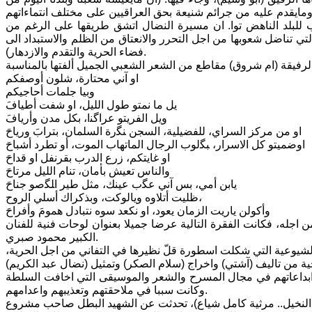
ايقدم عليه من جرائم شنيعة بحق العراقيين على مختلف انتماءاتهم
الاسود عام 1963 حيث جلبوا الدمار والخراب للبلد الناهض توا. ان مسيرة النضال اتشق طريقها على الرغم من
 التي تناضل شعوبها من اجل التحرر والانعتاق من الظلم والاستبداد الى
فضاء الحرية والتقدم والازدهار).
او آني محتارة، شلون أوصفكم
وبيا جلمات أحاجيكم
يل ما نمتو طول الليل، او شفت أطيافَ
ويل الفريتو عراﮔﻨا، بكل مدن وأريافَ
او من مركز السراي، للفضيلية، السجن ﻨﮕرة السلمان، بترابَ ورياحَ
اوضميتو كل الاسرار، ﺒﮕلوب الرجال الماتهاب الموت، أو تطرد أشباحَ
او غايتكم، زرع الدرب بقرنفل او قداحَ
والناس تعيش بأمان، تنام الليل مرتاحَ
يابن أمي، بس آني ﻋﮕﺏ عينك، مثل طير اﻠﮕصو جناحَ
ظليت أتلاوه ويالوكت، وبذكراك أسلي الروح،
وأكولن ياريت الزمان يعود، او نكعد سوه نتبادل همومَ وأفراحَ
ن اجله، فكانت الفقرة التالية عرضا جميلا بعنوان لوحات فنية للفنان
الكبير محمود صبري.
لشيوعية التي شكلت اسطورة قلّ نظيرها في التفاني من اجل الحرية،
ى ابداعاتهم في مجال المسرح والشعر والموسيقى التي اخافت السلطة
وكانت سببا في ملاحقتهم وتعذيبهم واعدامهم.
 النخيل.. مرثية كامل شياع)، تحدثت عن الشهيد البطل صاحب مشروع