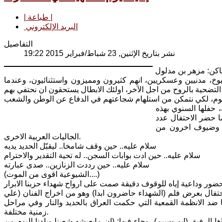
| طباعة |
البريد الإلكتروني
التفاصيل
نشر بتاريخ الإثنين, 23 شباط/فبراير 2015 19:22
اكن: مزهر بن مدلول
خ، مدنيين وعسكريين، انهم كثيرون ومميزون واستثنائيون، وعندما
لتضحية بالروح من اجل الآخر، اولئك الابطال يستحقون ان نحتفي بهم
السنوي بهذه
ا حضر الاحتفال عدد
ة وضيوف اخرون من
الجاليات العربية الاخرى.
سلام عليه.. حين وقف شامخا.. ليقبّل الحديد يديه
سلام عليه.. حين ادت بوابات السجن.. له تحية التقدير والاحترام
سلام عليه.. حين رددت الزنازين.. صدى عبارته
(الشيوعية اقوى من الموت....)
حتفال بعرض فلم (الشهداء حاضرون ابدا) وهو من اخراج الفنان (علي
د الانظمة القمعية التي حكمت العراق بالحديد والنار وفي مراحل
زمنية مختلفة.
 الرفيق (ابو وسيم)، وجاء فيها: (ان مايعيشه شعبنا وبلدنا اليوم من