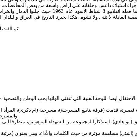
 جراء استيلاء داعش وحلفائه على اراض واسعة من بعض المحافظات، وم
لا يذكرنا الا بما فعله انقلابيو 8 شباط 
ية العادلة لا تثنى ولا تشوه.. هكذا يخبرنا التاريخ في العراق والبلدان
ثم القت الرفيقة (ام شروق) مقاطع من الشعر الشعبي الجميل ألفتها بالمناسبة:
احتفال ايضا اللوحة الفنية التي تتغنى الوانها بحب الوطن والتضحية م
 قصيرة، قدمت (فرقة ينابيع المسرحية)، مسرحية (ام ذكرى)، المرأة ا
والمسرحية من تاليف (آشتي) واخراج (سلام الصكر) وتمثيل (نضال عبد الكريم).
ق (ابو هادي)، استذكارا لمجموعة من الشهداء الموهوبين، متطرقا ال
 (اشتي) مساهمة مؤثرة من حيث الكلمات والأداء، وهي بعنوان (مرثية