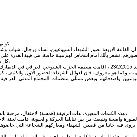
كوبنه
 القاعة الاربعة بصور الشهداء الشيوعيين، نساء ورجال، شباب وشيو
ورهم، تشعر بأنّك أمام اشخاص لهم هيبة خاصة، هي هيبة القدرة على ا
كل يوم، لكي نتمكن من استلهام شجاعتهم في الدفاع عن الوطن والشعب.
نمارك، حفلها
هيبة، وكما هو معروف، فأن لعوائل الشهداء الحضور الاول والكثيف، كم
يوعيين واصدقائهم وبعض ممثلي منظمات المجتمع المدني العراقي
بهذه الكلمات المعبرة، بدأت الرفيقة (همسة) الاحتفال، مرحبة بالحضور وداعية إياه للوقوف دقيقة صمت على ارواح شهداء حزبنا الابرار.
صورة واضحة وتنبعث من بين ثناياها الحركة والحيوية، قامت لجنة الا
يروي فيه جانبا من قصص الشهداء ومعاركهم الشجاعة التي خاضوها ض
اولى في هذه المناسبة، فكانت لمنظمة الحزب في الدنمارك والتي القاها