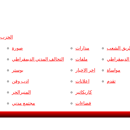
الحزب
و
ريق الشعب
مدارات
صورة
ر الديمقراطي
ملفات
التحالف المدني الديمقراطي
مواساة
اخر الاخبار
بوستر
تقدم
اعلانات
ادب وفن
كاريكاتير
المنبرالحر
فضاءات
مجتمع مدني