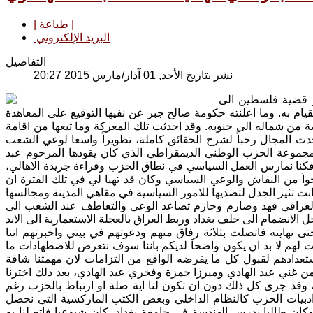
| طباعة |
البريد الإلكتروني
التفاصيل
نشر بتاريخ الأحد, 01 آذار/مارس 2015 20:27
 التي سببتها وثبة كانون الثاني المجيدة عام 1948 وبروز قضية فلسطين الى
م به. وما اعلنته حكومة صالح جبر عن نفيها التوقيع على المعاهدة
 من شماله الى جنوبه. وقد احدثت تلك المعركة وما تبعها من اقامة
وجدت المجال رحباً لشرح الحقائق كاملة، تطويراً واسعا لوعي الشعب
مجموعة الحزب الوطني الديمقراطي الذي كان يقودها المرحوم عبد
 فكنا نمارس العمل السياسي في نطاق الحزب وقراءة جريدة الاهالي،
جواَ من النقاش والوعي السياسي وكان قد تهيا لي في تلك الفترة ان
العراقي فهد وصارم وحازم تصاعد الوعي والتعاطف عند الشعب الى
هايته فاتصلت بثلاثة رفاق منهم ودعوتهم في بيتي واخبرتهم اننا
لت لهم لا بد ان يكون واضحاَ لديكم باننا سوف نتعرض للاضطهادات ما
تعدادهم لقبول كل ما يفرضه الواقع من التزامات لان مهمتنا شاقة
من غني عبد الهادي وميرزا حمزة وفخري عبد الهادي، بعد ذلك اخترنا
ا، وقد جرى كل ذلك دون ان تكون لنا اية صلة او ارتباط بالحزب رغم
رس ادبيات الحزب كالنظام الداخلي وبعض الكتب الماركسية التي نحصل
 وكان طالبا يدرس الهندسة في جامعة بغداد، كان شيوعيا فاتصلنا به