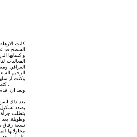
السطح قد عمق
واكسابها الد
الفعاليات لت
العراقي ومع
الرحيم السعد
وكنت اراسلها
اكتب وانشر عدداً من القصائد السياسية في احدى الصحف القومية والتي كانت تثير الجدل لتصديها للامور السياسية في مقاهي المدينة ومجالسها.
وبعد ان اقد
بعد ذلك اتسع
بصدد تشكيل ل
يتطلب جرأة و
وطويلة. بعد 
تسعة رفاق شك
محاولاتها ال
عليها . وبعد