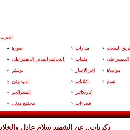
الحزب
و
ريق الشعب
مدارات
صورة
ر الديمقراطي
ملفات
التحالف المدني الديمقراطي
مواساة
اخر الاخبار
بوستر
تقدم
اعلانات
ادب وفن
كاريكاتير
المنبرالحر
فضاءات
مجتمع مدني
ذكريات.. عن الشهيد سلام عادل والخلايا 