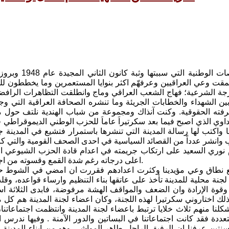
كانت الارهاصات الوطنية
ت وعي العراقيين وعرفهّم اكثر بنوايا المستعمرين وما يخططون للقيا
رجة الشرعية؛ فهاج الشعب العراقي وماج وانطلقت التظاهرات الرافضة
أبين الشهداء والخطابات الجريئة وما تنشره الصحافة العراقية التي 
رفته الحقوقية. وكنت آنذاك ومجموعة من شباب الهندية نلتف حول 
اوي الذي اصبح فيما بعد سكرتيراَ عاماَ للحزب الوطني الديموقراطي
 واكتب لها رسالة المدينة التي تنشرها باستمرار فتشيع في المدينة 
م نوري السعيد على ارتكاب جريمته في اعدام قادة الحزب الشيوعي 
اعلى درجاته رغم شدة القمع وقسوته من اجل الانضمام الى حلف بغداد وربط العراق بالعجلة الاستعمارية الى الابد.
 نطاق وعي مؤيدينا وكثرت اعدادهم فقررت ان امضي في الشوط حتى ن
جنة محلية للمدينة تأخذ على عاتقها بناء التنظيم وارساء قواعده، وق
قوة الإرادة وان الضعف والمواقف الهشة مرفوضة، فابدى الثلاثة اس
ذلك اختاروني سكرتيرا لهذه اللجنة، وكان اعضاء لجنة المدينة هم كل 
لنا منهم ثلاث خلايا ترتبط باعضاء لجنة المدينة وانتظمت اجتماعاتن
متعددة فقد كانت اجتماعاتنا في البساتين والدور الآمنة . وفيها ند
 سنتين عرفنا ان الرفيق الراحل طاهر المواشي وهو من ابناء المدينة