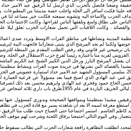
قيقة وضعنا فاتصل بالحزب الذي ارسل لنا الرفيق عبد الامير حداد 
 علينا فكنت اسافر الى الحلة واجلب حصة مدينتنا من المطبوعات. و
داف الحزب والاساءة اليه وتشويه سمعته فكانت خير مساعد لنا في م
الناس على نطاق واسع وتلقفها الناس لقراءتها. وكانت الاجتماعات الحزب
القصائد . وكانت اللافتات التي تحمل شعارات الحزب تعلق ليلا عل
مة المدينة ونشاطها في مناطق الفرات الاوسط وتردد صدى اعمالها بعي
ررنا خوضها ولكننا لم نجد المرشح الذي يتبنى شعاراتنا فاتجهت النية 
 بان ترشيحي غير قانوني وقد رفض الطلب المقدم من المنظة للترشيح
القزويني لقربه منا باعتباره رئيسا لفرع حزب الاستقلال في الحلة. وصناديق الانتخابات لم تفتح ولكن نودي بفوز المرشحين الاقطاعيين فقط.
ن يفشل المرشح البارز ورجل الدين الكبير الشيخ عبد الكريم الماشطه
يدا بالقصائد التي نشرتها في جريدة صوت الفرات وبنشاط منظمتنا الح
في 20/6/1954. سلمني المسؤول الشهيد عبد الامير حداد استمارة عضويتي
 غني عبد الهادي الذي اصبح فيما بعد مسؤولاً عن فرعية العمارة ل
ن الحاج حمود وفخري عبد الهادي وابرهيم محسن بعد ذلك انصرفنا ال
وفي ليلة من ليالي الخريف الباردة في عام 1955ط
رفيقين مشيدا بمنظمتنا وبمواقفها الصحيحة وبدوري كمسؤول عنها ثم 
د كاظم الجاسم . استمر اجتماعنا حتى الصباح حيث طلب منا الرفيق در
تعمار. وفي اليوم التالي اجتمعنا برفاق اللجنة وشرحت لهم موقف ال
محدد انطلقت التظاهرة رافعة شعارات الحزب التي تطالب بسقوط حلف 