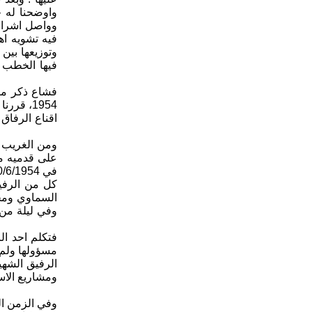
واوضحنا له ح
وواصل اشرافه
فيه تشويه اه
وتوزيعها بين 
فيها الخطب و
فشاع ذكر منظ
1954، ق
اقناع الرفاق
ومن الغريب ا
على قدميه مش
كل من الرفيق
السماوي ومحس
فتكلم احد ال
الرفيق الشهي
ومشاريع الاس
وفي الزمن ال