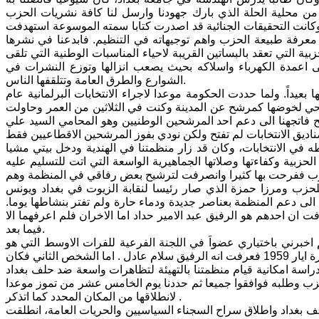
من محلية الحلة الذي بارك جهودنا وارسل لنا كافة نشريات الحزب
كانت التحقيقات الجنائية قد اصدرت كتابا سمته الموسوعة استهدفت
عرفة طبيعة الحزب واهم توجيهاته في التنظيم. فابدعنا في نشرها
ية التي تعقد بالبساتين القريبة لاحياء المناسبات الوطنية التي تلقى
ى اعمدة الكهرباء واسلاكه بحيث يصعب انزالها وتوزع النشرات في
الشوارع والطرق العامة وتتلقفها الناس.
داً. ولما حددت الحكومة موعدا لاجراء الانتخابات البرلمانية عام
لترشيحي لخوضها كمرشح عن المدينة وكنت في الثلاثين من العمر وحاولت
 فاتجهنا الى دعم احد المرشحين الوطنيين وهو المحامي السيد علي
 في الانتخابات، وكان قد زار منظمتنا في الهندية ودخل بيتي مشيا
زبية وكفاءتها وصلاتها الجماهيرية الواسعة التي اتت للتسليم عليه
 في الحزب ففرحت بها كثيرا وانصرفت لترشيح بعض رفاقي في المنظمة وهم
لحزب ومرزا حمزة الذي صار رئيسا لنقابة الزيوت في بغداد ويونس
ى دعم المنظمة بعناصر جديدة ودماء حارة ولم تفتر بنشاطها يوما.
رق باب داري ثلاثه اشخاص عرفت ان احدهم هو الرفيق عبد الامير حداد اما الاخران فلم اعرفهما الا
فيما بعد.
اخبرني باختياري عضواَ في اللجنة الفرعية للفرات الاوسط التي هو
مسؤولها ولم استطع معرفة اسمه الا بعد ان شاهدته يسير مع قادة الحزب في تظاهرة ايار 1959 فعرفت انه الرفيق سلام عادل . اما الشخص الثاني فكان
اسة امكانية قيام منظمتنا بالتهيئة لتظاهرات واسعة ضد حلف بغداد
حزب وطلبه فوافقوا جميعا ثم حددنا يوم الخامس عشر من تموز موعدا
لانطلاقها من المكان المحدد كما اتذكر .
بغداد واطلاق سراح السجناء السياسيين والحريات العامة، انطلقت