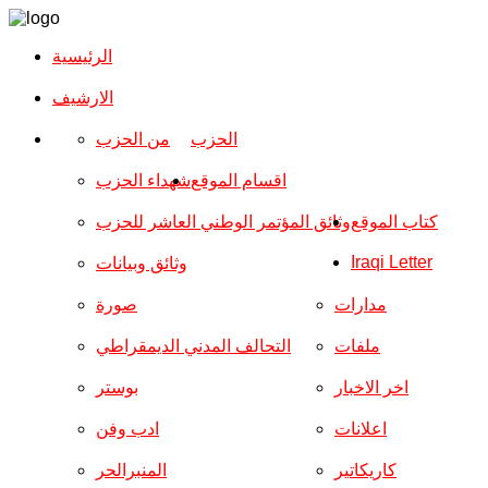
الرئيسية
الارشیف
الحزب
من الحزب
اقسام الموقع
شهداء الحزب
كتاب الموقع
وثائق المؤتمر الوطني العاشر للحزب
Iraqi Letter
وثائق وبيانات
مدارات
صورة
ملفات
التحالف المدني الديمقراطي
اخر الاخبار
بوستر
اعلانات
ادب وفن
كاريكاتير
المنبرالحر