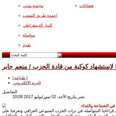
فضاءات
مجتمع مدني
اعمدة طريق الشعب
التيار الديمقراطي
مواساة
تقدم
بحث
| طباعة |
البريد الإلكتروني
التفاصيل
نشر بتاريخ الأحد, 02 تموز/يوليو 2017 20:08
 في الشجاعة والفداء
ل قراءاتنا المتواصلة في تراث الحزب الشيوعي العراقي وتعرفنا على
تصف القرن الماضي، تجد العجب العجاب والصور النادرة والحكايات