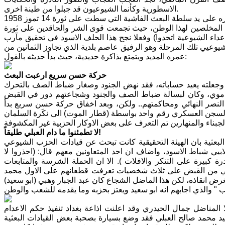
الاسطورية وكأنما الشيوعيون قد جبلوا من طينة اخرى.
واليوم في مناسبة الذكرى الرابعة والخمسين لاستشهاد نخبة من قادة الحزب وكوادره على يد سلطة البعث الفاشية التي سطت على ثورة 14 تموز 1958
ن المخلصين لهذا الوطن، حيث تجمعت قوى الشر والحاقدين على ثورة
 (يا اعداء الشيوعية اتحدوا) وفعلا نجح هذا الحلف الاسود في تحقيق مآرب
شيوعيي تلك المرحلة وهو الرفيق عاصم بلدية الذي تجاوز الثمانين من
عمره المديد ويتمتع بذاكرة حديدية، حيث بدأ حديثه بالقول:
حركة حسن سريع ارعبت البعث
وجعلته يعيد حساباته، فقد نهض الجنود وصغار ضباط الصف بالتحرك
 النظام الدموي، وكان لبسالة ضباط الصف والجنود وشجاعتهم دور في القبض
، بل انتظار النصر النهائي ومحاكمتهم.. ولكن، وبعد اخفاق حركة حسن سريع بدأ
 السجن العسكري رقم واحد بواسطة (قطار الموت) الى نكَرة السلمان
لا تطمئنوا ما دام العبلي طليقاً!
لبعثية بان الهيئة التحقيقية كانت تبحث عن قيادات الحزب الشيوعي
ي شباط الاسود، واضاف ان احد المتعاونين معهم قال: (احذروا لا
ة كبيرة على التنكر والافلات ). الا ان الحملة الشرسة والمتابعات
مي من القبض على ثلاث شخصيات تعرفت قطعانهم على الاول محمد
غرض انقاذه، لكن هذا الماضل الشجاع كان عبد الجبار وهبي (ابو سعيد)
 المناضل جمال الحيدري وقد اعلنت اذاعة بغداد تنفيذ حكم الاعدام
يد محمد صالح العبلي فقد وضع بسيارة بصحبة بعض القيادات البعثية