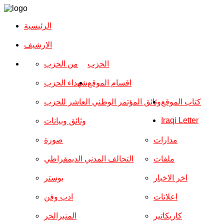
الرئيسية
الارشیف
الحزب
من الحزب
اقسام الموقع
شهداء الحزب
كتاب الموقع
وثائق المؤتمر الوطني العاشر للحزب
Iraqi Letter
وثائق وبيانات
مدارات
صورة
ملفات
التحالف المدني الديمقراطي
اخر الاخبار
بوستر
اعلانات
ادب وفن
كاريكاتير
المنبرالحر