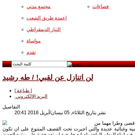
فضاءات
مجتمع مدني
اعمدة طريق الشعب
التيار الديمقراطي
مواساة
تقدم
بحث
لن اتنازل عن لقبي! / طه رشيد
| طباعة |
البريد الإلكتروني
التفاصيل
نشر بتاريخ الثلاثاء, 05 نيسان/أبريل 2016 20:41
ان قضى وطرا مهما من
نية وغنائية عديدة والتي اجبرت تحت القصف المتنوع على ان تكون