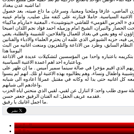
ما اشبه عدن ببغداد!
رن الماضي، عازفا وملحنا ومغنيا، وسرعان ما ذاع صيته، بعد حصول
لاغنية السياسية. حاملا قيثارته على كتفه مثل صليب. وامام عينيه
دي « الحرس القومي» للفاشي «بينوشيت» ، المغنية «ماريام ماكيبا»
ت الحصار والنيران، الشيخ امام وزميله احمد فؤاد نجم اللذان اصبحا
ن له وهو يغني في بغداد للعمال والفلاحين، للشبيبة والطلبة، يغني
نظام السابق، وطرد من الاذاعة والتلفزيون ومنعت اغانيه من البث
ليومنا هذا!
 بتكريمه باعتباره واحدا من المؤسسين لتشكيلات عديدة في الاذاعة
وباعتباره احد اهم اعمدة الاغنية السياسية.
بهم الذي اقيم مؤخرا في صالة سينما سمير أميس . ما إن ظهر على
ة واطفال ونساء، وهم يطالبوه بهذه الاغنية او تلك. انهم لم ينسوا
كل اغانيه حتى بدا له وكانه في مقتبل عمرهّ! اعادوه الى شبابه
واعادهم الى شبابهم.
فقدمه عريف الحفل: انه الفنان الرفيق جعفر حسن.
ما اجمل اغانيك يا رفيق.
< السابق
التالي >