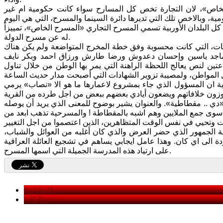
 الخاص»، لان التجارة تخص كل المسارح سواء كانت حكومية ام غير
، وبالاخص تلك التي تديرها دائرة السينما والمسرح، التي هي اليوم
كل البلدان الأوربية تسمي المسرح التجاري «المسرح الخاص»، تمييزاً
له عن مسرح الدولة.
كات، التي كانت محسوبة وفق خطة المخرج المتواضعة ولم يكن هناك
ن ماجد ياسين وإحسان دعدوش ورضا طارش ورزاق احمد وبكر نايف
ين لنص يعالج اللحظة الراهنة التي يمر بها الوطن من خلال تناول
 ان المسؤول الذي جاء بمشروع لاعمارها ما هو الا «نصاب» يرمي
دي .. مقطاطية». والعنوان يشير بوضوح للمعنى الذي يريد أن يوصله
سوى جمع الملايين وهم اشبه بالمقطاطة ! والمسرحية تذهب ابعد من
احظتها في عرض ليلة الخميس 8 الجاري تخص نوعية الجمهور الذي حضر العرض والذي كان أغلبه من العوائل والشباب،
 الى اي كان. وهذا عامل ايجابي يساهم في تشجيع العائلة العراقية
على ارتياد هذه المدرسة الجميلة التي اسمها المسرح.
< السابق
التالي >