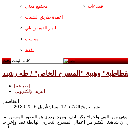
فضاءات
مجتمع مدني
اعمدة طريق الشعب
التيار الديمقراطي
مواساة
تقدم
بحث
قطاطية" وهيبة "المسرح الخاص" / طه رشيد
| طباعة |
البريد الإلكتروني
التفاصيل
نشر بتاريخ الثلاثاء, 12 نيسان/أبريل 2016 20:39
ي من تاليف واخراج بكر نايف. ومرد ترددي هو التصور المسبق لما
ن شاهدنا الكثير من أعمال المسرح التجاري الهابطة نصا وإخراجا
وأداء.