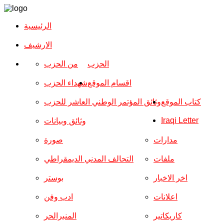
الرئيسية
الارشیف
الحزب
من الحزب
اقسام الموقع
شهداء الحزب
كتاب الموقع
وثائق المؤتمر الوطني العاشر للحزب
Iraqi Letter
وثائق وبيانات
مدارات
صورة
ملفات
التحالف المدني الديمقراطي
اخر الاخبار
بوستر
اعلانات
ادب وفن
كاريكاتير
المنبرالحر