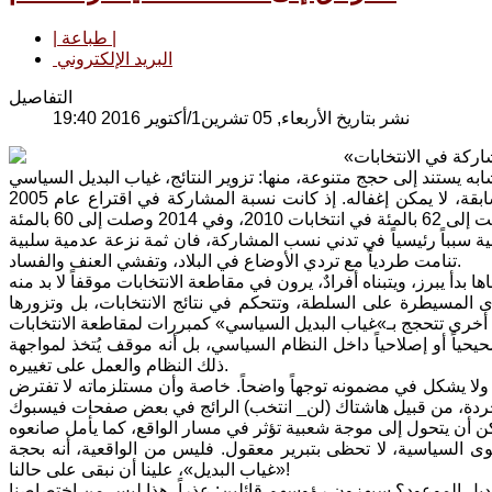
| طباعة |
البريد الإلكتروني
التفاصيل
نشر بتاريخ الأربعاء, 05 تشرين1/أكتوير 2016 19:40
«لا جدوى من أن أوسخ أصبعي، النتيجة معروفة مسبقاً»، يقول صديق معلقاً على المشاركة في الانتخابات
أرقام البيانات الرسمية تكشف تدنياً ملحوظاً في المشاركة الشعبية بالانتخابات السابقة، لا يمكن إغفاله. إذ كانت نسبة المشاركة في اقتراع عام 2005
ة سبباً رئيسياً في تدني نسب المشاركة، فان ثمة نزعة عدمية سلبية
تنامت طردياً مع تردي الأوضاع في البلاد، وتفشي العنف والفساد.
المسيطرة على السلطة، وتتحكم في نتائج الانتخابات، بل وتزورها
صحيحياً أو إصلاحياً داخل النظام السياسي، بل أنه موقف يُتخذ لمواجهة
ذلك النظام والعمل على تغييره.
ولا يشكل في مضمونه توجهاً واضحاً. خاصة وأن مستلزماته لا تفترض
ى السياسية، لا تحظى بتبرير معقول. فليس من الواقعية، أنه بحجة
«غياب البديل»، علينا أن نبقى على حالنا!