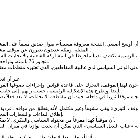
المقبلة، ومثله عديدون يعبرون عن موقف مشابه يستند إلى حجج متنوعة، منها: تزوير النتائج، غياب البديل السياسي..
تتجاوز 76 بالمئة، وتراجعت إلى 62 بالمئة في انتخابات 2010، وفي 2014 وصلت إلى 60 بالمئة.
دني الوعي السياسي لدى غالبية المقاطعين، الذي تعتبره منظمات معني
غير أن اتجاها بدأ يبرز، ويتبناه أفرادٌ، يرون في مقاطعة الانتخابات موقفاً لا بد منه.
ن لهذا الموقف، التحرك على قاعدة قوانين وإجراءات تصوغها القوى 
أيضاً. وتطرح هذه الإشكالية الرئيسية، حسب رأيهم، إلى جانب أخرى تتحجج بـ»غياب البديل السياسي» كمبررات لمقاطعة الانتخابات.
جاه موقفاً ثورياً في داخله، حيث أن مقاطعة الانتخابات، لا تعد فعلاً ت
وقف الثوري» يبقى مشوهاً وغير مكتمل، لأنه ينطلق من مواقف فردية 
إطلاق النداءات والشعارات المجردة، من قبيل هاشتاك (لن_ انتخب) الرائج في بعض صفحات فيسبوك.
أن موقفاً كهذا مفرغاً من محتواه السياسي والفكري، لا يمكن أن يتحول إلى موجة شعبية تؤثر في مسار الواقع، كما يأمل صانعوه.
ة «غياب البديل السياسي» الذي يمكن أن يحدث توازنا في ميزان القو
ولو سألنا أصحاب هذا الاتجاه: تعالوا نرى كيف نخلق البديل الموعود؟ سيهزون رؤوسهم قائلين: عذراً، هذا ليس من اختصاصنا.