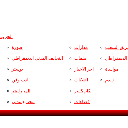
الحزب
و
ريق الشعب
مدارات
صورة
ر الديمقراطي
ملفات
التحالف المدني الديمقراطي
مواساة
اخر الاخبار
بوستر
تقدم
اعلانات
ادب وفن
كاريكاتير
المنبرالحر
فضاءات
مجتمع مدني