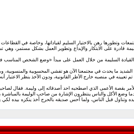
معات وتطورها رهن بالاختيار السليم لقياداتها، وخاصة في القطاعات الا
ليمة قادرة على الابتكار والإبداع وتطوير العمل بشكل مستمر، وهي ت
 القيادة السليمة من خلال العمل على مبدأ «وضع الشخص المناسب في
لشديد ما يحدث في مجتمعنا الآن هو تفشي المحسوبية والمنسوبية، ومث
تم تعيينه في منصبه خارج الأطر القانونية، ودون الأخذ بنظر الاعتبار أنه ل
لأمر بقصة الأعمى الذي اصطحبه احد أصدقائه إلى وليمة. فقال لصاحب
ما وضع الأكل والناس ينتظرون الإشارة من صاحب الوليمة بالمباشرة بت
ده وتناول قبل الناس، ولما أحس صديقه بالحرج أخذ ينكزه بيده لكي يترك