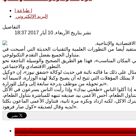
| طباعة |
البريد الإلكتروني
التفاصيل
نشر بتاريخ الأربعاء, 10 أيار 2017 18:37
قتصادية والإنتاجية.
ستفيد أيضا من التطورات العلمية والتقنيات الحديثة التي أصبحت في
متناول الجميع بفضل التقدم التكنولوجي.
 المكان المناسب»، فهذا هو الطريق الصحيح والوسيلة الناجعة نحو
التطور الاقتصادي والاجتماعي.
ال على ذلك ما قالته نائبة في حديث لوكالة «شفق نيوز»، إن «وكيل
ا يمتلك المؤهلات التي تتيح له أن يصبح وكيلا لهذه الوزارة، لاسيما أنه
تم تحويله من موظف بدرجة سابعة إلى وكيل للوزارة».
ه إذا أكلوا الناس «طخني بيدك» وإذا رأيت الناس يسرعون في الأكل
ناول الطعام، أحس الأعمى بيد صديقه تنبهه للمباشرة بتناول الطعام،
 الاكل، لكنه ازداد ونكزه مرة ثانية، فتناول الأعمى الماعون بكلتا
يديه وقال لصديقه «كول صار فرهود!».
< السابق