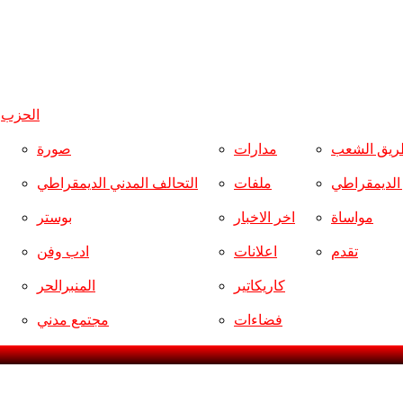
الحزب
و
ريق الشعب
مدارات
صورة
ر الديمقراطي
ملفات
التحالف المدني الديمقراطي
مواساة
اخر الاخبار
بوستر
تقدم
اعلانات
ادب وفن
كاريكاتير
المنبرالحر
فضاءات
مجتمع مدني