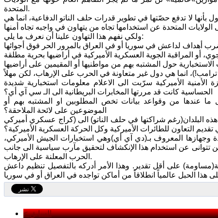
المتحدة.
 بأنها لا تدفع حصّتها في تطوير قدرات حلف الناتو الدفاعية، انما هي
ولكي نفهم هذا التهاون علينا أن نعرف ما يلي:
 الأمنية الأميركية سرّبت الى الاعلام معلومات استخبارية شديدة
الحساسية كانت قد مررتها المخابرات البريطانية الى الـ سي آي أي؟
ل ما عندها من وقواعد بيانات تخص المطلوبين او المشتبه بهم أو
الموضوعين على لائحة الملاحقة؟
ء هذه البلدان(رغم شراكتها في حلف الناتو) الى (كراج عسكري أميركي
 تقديم التعاون للطائرات الأميركية وكل الحركة العسكرية الأميركية؟
متحدة وجهازها المعروف بـ(دي آي أي)وهي استخبارات الجيش الأميركي،
ة لن تتوانى عن استخدام هذا الإنكشاف لتحقيق مآرب سياسية الى جانب
الحرب المعلنة على الإرهاب.
ية(مساومة) على أقل تقدير. وهذا الأمر أدركه بالتفصيل تنظيم داعش
< السابق