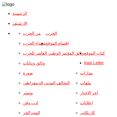
الرئيسية
الارشیف
الحزب
من الحزب
اقسام الموقع
شهداء الحزب
كتاب الموقع
وثائق المؤتمر الوطني العاشر للحزب
Iraqi Letter
وثائق وبيانات
مدارات
صورة
ملفات
التحالف المدني الديمقراطي
اخر الاخبار
بوستر
اعلانات
ادب وفن
كاريكاتير
المنبرالحر