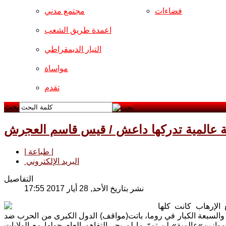
فضاءات
مجتمع مدني
اعمدة طريق الشعب
التيار الديمقراطي
مواساة
تقدم
بحث
ة عالمية تدركها داعش / قيس قاسم العجرش
| طباعة |
البريد الإلكتروني
التفاصيل
نشر بتاريخ الأحد, 28 أيار 2017 17:55
الإرهاب كانت كلها
و والسبعة الكبار في روما، باتت(مواقف) الدول الكبرى من الحرب ضد
زين»عالمية» لن تمرّ ما لم يجر التفاهم العام حولها مع الولايات