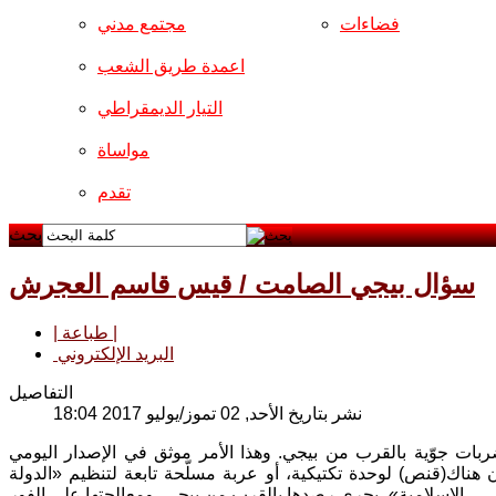
فضاءات
مجتمع مدني
اعمدة طريق الشعب
التيار الديمقراطي
مواساة
تقدم
بحث
سؤال بيجي الصامت / قيس قاسم العجرش
| طباعة |
البريد الإلكتروني
التفاصيل
نشر بتاريخ الأحد, 02 تموز/يوليو 2017 18:04
بات جوّية بالقرب من بيجي. وهذا الأمر موثق في الإصدار اليومي
ن هناك(قنص) لوحدة تكتيكية، أو عربة مسلّحة تابعة لتنظيم «الدولة
الإسلامية»، يجري رصدها بالقرب من بيجي، ومعالجتها على الفور.