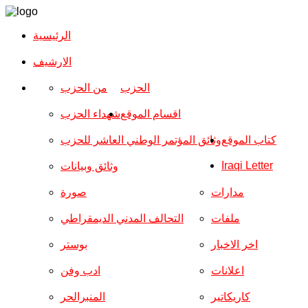
الرئيسية
الارشیف
الحزب
من الحزب
اقسام الموقع
شهداء الحزب
كتاب الموقع
وثائق المؤتمر الوطني العاشر للحزب
Iraqi Letter
وثائق وبيانات
مدارات
صورة
ملفات
التحالف المدني الديمقراطي
اخر الاخبار
بوستر
اعلانات
ادب وفن
كاريكاتير
المنبرالحر