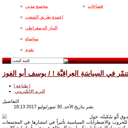
فضاءات
مجتمع مدني
اعمدة طريق الشعب
التيار الديمقراطي
مواساة
تقدم
بحث
تنمّر في السِياسَةِ العِراقِيَّة ! / يوسف أبو الفوز
| طباعة |
البريد الإلكتروني
التفاصيل
نشر بتاريخ الأحد, 30 تموز/يوليو 2017 18:13
 أَبُو سُكينْة، حول
ن للحروب والاضطرابات السياسية تأثيراً في انتشارها في المجتمعات
كونه سلوكا عدوانيا متكررا، يشكل ظاهرة، ويعني أساسا شكلا من