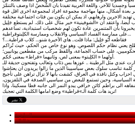
وجسديا للآخر، واللغة العربية تفيدنا بان الشَّخصُ اذا وصف بالتنمَّرَ
مّر بعدة أشكال، منها مهاجمة مجموعة افراد لمجموعة اخرى اقل قوة
ب أيضا، واعتقد ان «الشوفينية» خير مثال على ذلك. لم يستطع جَلِيل
 يخبرونا بأن المتنمرين عادة تكون لهم شخصيات استبدادية، تساعدهم
على ممارسة الفساد السياسي والانقلاب وممارسة الكلِبتوقراطية...
فقاطعه أَبُو جَلِيل: ماذا قلت.. هاي الأخيرة شنو... كلاب قراطية...؟
مصطلح يعني نظام حكم اللصوص. وهو نوع خاص من الحكم، حيث تُراكم
الحكوميين، على حساب الجماعة، واللفظ مركب من مقطعين يونانيين؛
أولهما « الكلِبتو» بمعنى لص، وثانيهما «قراط» بمعنى حُكم.
مّر كلمة تناسب سلوك بعض سياسيينا الذين ما زالوا يريدون ان يعتاشوا
زاب وكتل نافذة في العراق، كشفت بأنها لا تزال تراهن على تأجيج
ئفية السياسية، وحين تستمع للبعض من سياسيي الصدفة في التلفزيون،
ه الى براطم كائن خرافي يبدو النمر الى جانبه قطا مسكينا، واذا
تريد هات كلمة الـ»قراطية» وضع امامها الكلمة التي تعجبك!
< السابق
التالي >