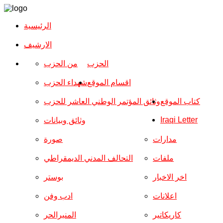
الرئيسية
الارشیف
الحزب
من الحزب
اقسام الموقع
شهداء الحزب
كتاب الموقع
وثائق المؤتمر الوطني العاشر للحزب
Iraqi Letter
وثائق وبيانات
مدارات
صورة
ملفات
التحالف المدني الديمقراطي
اخر الاخبار
بوستر
اعلانات
ادب وفن
كاريكاتير
المنبرالحر