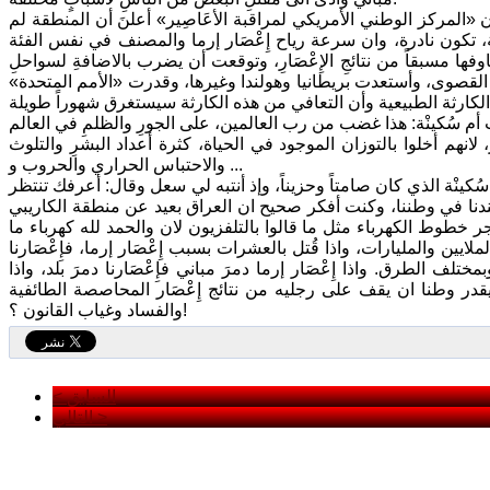
 «المركز الوطني الأمريكي لمراقبة الأعَاصِير» أعلنَ أن المنطقة لم
صِير المصنفة في الفئة الخامسة، تكون نادرة، وان سرعة رياح إِعْصَار إرما والمصنف في نفس الفئة
مخاوفها مسبقاً من نتائجِ الإِعْصَارِ، وتوقعت أن يضرب بالاضافةِ لسواحلِ
 القصوى، وأستعدت بريطانيا وهولندا وغيرها، وقدرت «الأمم المتحدة»
هم أخلوا بالتوزان الموجود في الحياة، كثرة أعداد البشرِ والتلوث
والاحتباس الحراري والحروب و ...
ُكينْة الذي كان صامتاً وحزيناً، وإذ أنتبه لي سعل وقال: أعرفك تنتظر
ندنا في وطننا، وكنت أفكر صحيح ان العراق بعيد عن منطقة الكاريبي
ويفجر خطوط الكهرباء مثل ما قالوا بالتلفزيون لان والحمد لله كهرباء ما
ايين والمليارات، واذا قُتل بالعشرات بسبب إِعْصَار إرما، فإِعْصَارنا
الطرق. واذا إِعْصَار إرما دمرَ مباني فإِعْصَارنا دمرَ بلد، واذا
قدر وطنا ان يقف على رجليه من نتائج إِعْصَار المحاصصة الطائفية
والفساد وغياب القانون ؟!
< السابق
التالي >