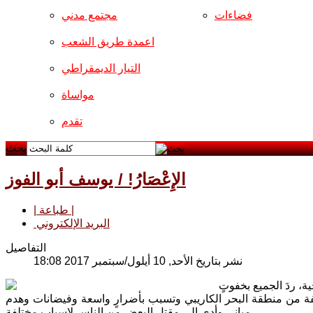
فضاءات
مجتمع مدني
اعمدة طريق الشعب
التيار الديمقراطي
مواساة
تقدم
بحث
الإِعْصَارُ! / يوسف أبو الفوز
| طباعة |
البريد الإلكتروني
التفاصيل
نشر بتاريخ الأحد, 10 أيلول/سبتمبر 2017 18:08
ية، ردَ الجميع بخفوتٍ
تلفة من منطقة البحر الكاريبي وتسبب بأضرارٍ واسعة وفيضانات وهدم
مباني وأدى الى مقتلِ البعض من الناسِ لاسبابٍ مختلفة.