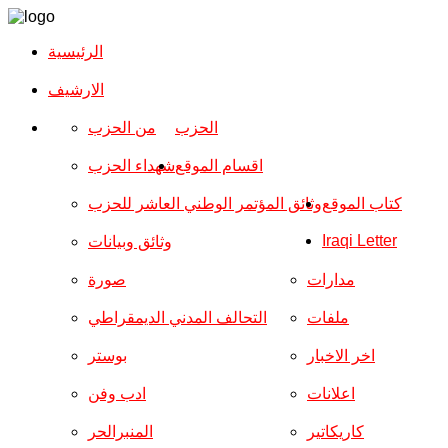
الرئيسية
الارشیف
الحزب
من الحزب
اقسام الموقع
شهداء الحزب
كتاب الموقع
وثائق المؤتمر الوطني العاشر للحزب
Iraqi Letter
وثائق وبيانات
مدارات
صورة
ملفات
التحالف المدني الديمقراطي
اخر الاخبار
بوستر
اعلانات
ادب وفن
كاريكاتير
المنبرالحر