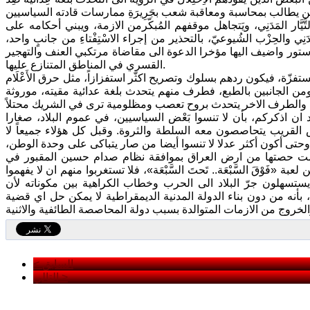
َّار المَدَنِي، ويَتجاهل موقفهم المُبكّرمن الازمة، ويبني أحكامه على
ِي والحِزْب الشُيوعيّ، بالتحذير من إجراء الاسْتِفْتاءِ من جانبٍ واحد،
 الدستور واضيف اليها مؤخرا الدعوة الى مقاضاة مرتكبي العنف والتهجير
القسري في المناطق المتنازع عليها.
تفزّة، فيكون ردهم بسلوك وتصريح اكثّر استفزازاً، مثل حرق الأَعْلَام
،ومن الجانبين بالطبع، فطرف منهم يتحدث بلغة عدائية مقيته، موروثة
 ان اذكركم، بأن لا تنسوا بَعْض السياسيين، في عموم البلاد، صغارا
س القريب يتحاصصون معه السلطة والثروة. وقبل كل هؤلاء جميعاً لا
وحتى أكون أكثر عدلا لا تنسوا أيضا من صار يتباكى على وحدة الوطن،
مت حصتها من ارض العراق بموافقة نظام صدام حسين المقبور في
 «فَوْقَ السَّبْعَة.. تَحتَ السَّبْعَة»، فلا تستغربوا منهم ان لا يفهموا
ستسهلون جرّ البلاد الى الحرب وخطاب الكراهية بين مكوناته لأن
أنه من دون بناء الدولة المدنية الديمقراطية لا يمكن حل اي قضية
< السابق
التالي >