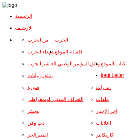
الرئيسية
الارشیف
الحزب
من الحزب
اقسام الموقع
شهداء الحزب
كتاب الموقع
وثائق المؤتمر الوطني العاشر للحزب
Iraqi Letter
وثائق وبيانات
مدارات
صورة
ملفات
التحالف المدني الديمقراطي
اخر الاخبار
بوستر
اعلانات
ادب وفن
كاريكاتير
المنبرالحر