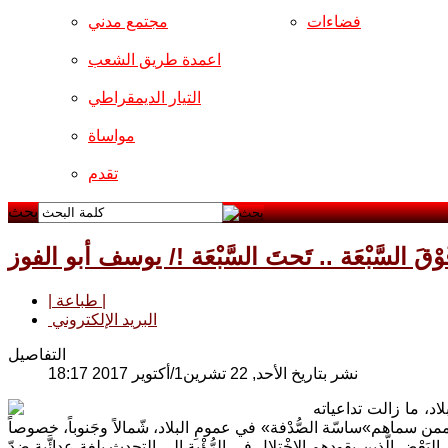
فضاءات
مجتمع مدني
اعمدة طريق الشعب
التيار الديمقراطي
مواساة
تقدم
بحث
َوْقَ السَّبْعَة .. تَحتَ السَّبْعَة !/ يوسف أبو الفوز
| طباعة |
البريد الإلكتروني
التفاصيل
نشر بتاريخ الأحد, 22 تشرين1/أكتوير 2017 18:17
البلاد، ما زالت تداعياته
ممن سماهم»ساسّة الصُّدْفة» في عمومِ البلاد، شّمالاً وجَنوباً، خصوصاً
ض الّذين يقودهم الاِخْتِلال في الرُّؤْية الى التحدث بلغة عِدائَّية ضِدّ