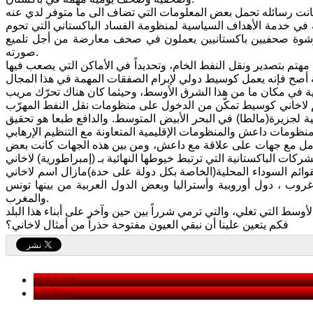
ة في خدمة الأهداف السياسية لمنظومة الفساد الباكستاني التي تحوم
رشوة صحفيين باكستانيين يعملون في صحف معارضة من أجل تلميع
صورته.
تم بتصدير ونقل النفط الخام، وتحديداً في الأماكن التي يصعب فيها
 لاخاني كوسيط تمكّن من الدخول على منظومات نقل النفط المهرّب
يمية لجزيرة(مالطا) في البحر الأبيض المتوسط. والدافع طبعا هو تحقيق
مل مع جهات على علاقة مع داعش، ومن بين هذه الجهات كانت بعض
ائم السوداء المحلية(الخاصة بكل دولة على حدة)مازال اسم لاخاني
وب ، دول أوروبية وأستراليا وبعض الدول العربية من بينها تونس
والمغرب.
فكم يتعين علينا أن نبقي العيون مفتوحة حذراً من أمثال لاخاني؟
< السابق
التالي >