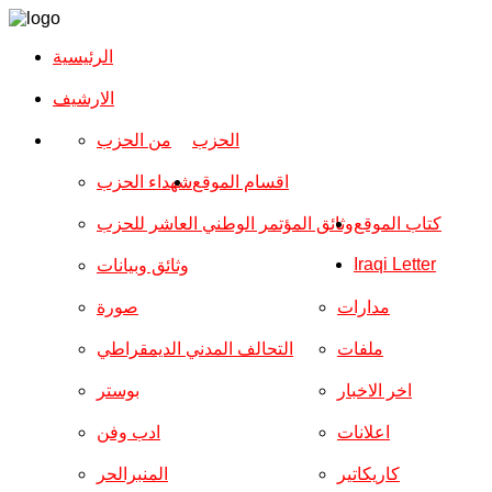
الرئيسية
الارشیف
الحزب
من الحزب
اقسام الموقع
شهداء الحزب
كتاب الموقع
وثائق المؤتمر الوطني العاشر للحزب
Iraqi Letter
وثائق وبيانات
مدارات
صورة
ملفات
التحالف المدني الديمقراطي
اخر الاخبار
بوستر
اعلانات
ادب وفن
كاريكاتير
المنبرالحر