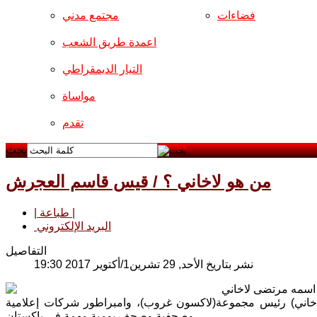
فضاءات
مجتمع مدني
اعمدة طريق الشعب
التيار الديمقراطي
مواساة
تقدم
بحث
من هو لاخاني ؟ / قيس قاسم العجرش
| طباعة |
البريد الإلكتروني
التفاصيل
نشر بتاريخ الأحد, 29 تشرين1/أكتوير 2017 19:30
اسمه مرتضى لاخاني Murtaza Lakhani ولا توجد له أية صورة مُعلنة على وجه اليقين. ثروته وثروة عائلته
 لاخاني) رئيس مجموعة(لاكسون غروب)، وامبراطور شركات إعلامية
وصحفية وصحف يومية مهمة في باكستان.