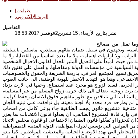
| طباعة |
البريد الإلكتروني
التفاصيل
نشر بتاريخ الأربعاء, 15 تشرين2/نوفمبر 2017 18:53
وما تمثل من مصالح
سياسية، ويجهدون في سبيل ضمان بقائهم متنفذين، ماسكين بالسلطة
واب، ولا اولويات اهتمامه، ولا ما يعده اساسيا من القضايا، ولا ما
يل القانون رقم 188 لسنة 1959، هو ترسيخ الطائفية السياسية في مؤسسات الدولة ومفاصلها، والعمل على تقنين ذلك
اجتماعي، وهذا هو التهديد الاخطر للهوية الوطنية، الى جانب العيوب
ر الحريم. فعقد الزواج هو مجرد عقد استمتاع، وحقها في الارث يزداد
ج ان يرث زوجته. تضاف الى ذلك حرمة زواج المسلم من غير المسلمة،
م يطرحه فرد محدد ولا لجنة معينة، بل توافقت على تبنيه اللجان
دقة متناهية. فتشريع قانون يجسد الطائفية جاء بوعي كامل من اصحاب
ي وارد قادة المشروع الطائفي، ان يعدلوا قانون الانتخابات بما يعزز
ن يُنجزوا او يُفعِّلوا قانون الضمان الاجتماعي او قانون مجلس الاتحاد
لمخاطر التي تهدد الاوضاع الحياتية والمعيشية للمواطنين. كما يبدو
عتماد منهج المحاصصة الطائفية والاثنية، والتي لا تنتج غير الخراب