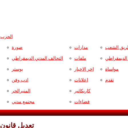
الحزب
و
ريق الشعب
مدارات
صورة
ر الديمقراطي
ملفات
التحالف المدني الديمقراطي
مواساة
اخر الاخبار
بوستر
تقدم
اعلانات
ادب وفن
كاريكاتير
المنبرالحر
فضاءات
مجتمع مدني
تعديل قانون 