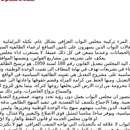
المرء تركيبة مجلس النواب العراقي بشكل عام، بكتله البرلمانية 
لات النواب الذين يسهرون على تأمين المنافع لزعماء الطائفية ال
والحصانات، وعندما يتمعن في كل ذلك عميقا، لا يستغرب اداء مجلس الن
يعكف على تشريعه من مشاريع القوانين، وبضمنها الموافقة من حيث المبدأ على التعديل المثير للجدل لقانون الاحوال الشخصية.
جلُّ ما يسعى اليه المجلس بتعد
ساسية على مشروع التعديل هي تقنينه الطائفية السياسية في الواقع ال
 التعديل، ومنها الحط من كرامة المرأة وقضم حقوقها واعادتها الى عص
ها محرومة من إرث الارض التي يخلفها زوجها كتركة، بينما يحق للزو
والسماح بزواج القاصرات، وغير ذلك من المثالب التي تتناقض مع تطور مفاهيم حقوق الانسان وحفظ كرامته.
ور ان مجلس النواب يعمل دون رؤية تحدد وجهته. فمشروع التعديل ل
لمعنية. وهذا الاجماع يكشف لنا القصدية في تنفيذ المنهج الطائفي ب
ئفية، الذين يجانب منهجهم منهج بناء الوحدة الوطنية وتعزيزها. وليس ف
اسية، ويوفر مناخا مناسبا لتمثيل قوى الاصلاح والتغيير والاعتدال، ولا ا
او قانون مجلس الخدمة او قانون النفط والغاز، ولا ايّ من القوانين التي تؤسس لدولة المواطنة، الدولة المدنية الديمقراطية.
واب لا علاقة له بالتحديات التي تواجه الشعب العراقي. فهو لا يكترث ل
جاد مخرح من الازمة العامة الملازمة للعملية السياسية، الناجمة عن ا