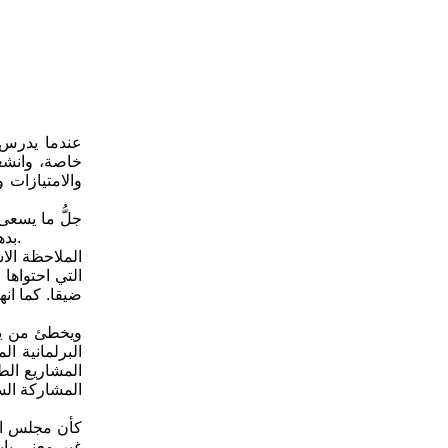
عندما يدرس 
خاصة، وانشغا
والامتيازات 
بدهاء في تشريعات تهدف في نهاية المطاف الى تفتيت الوحدة الوطنية، وتمزيق نسيج المجتمع العراقي، بذريعة الشريعة والحقوق والخصوصيات.
الملاحظة الا
التي احتواها
ضيقا. كما ان
ويخطئ من يتص
البرلمانية ا
المشاريع الطا
المشاركة السي
كأن مجلس الن
غير معني باي