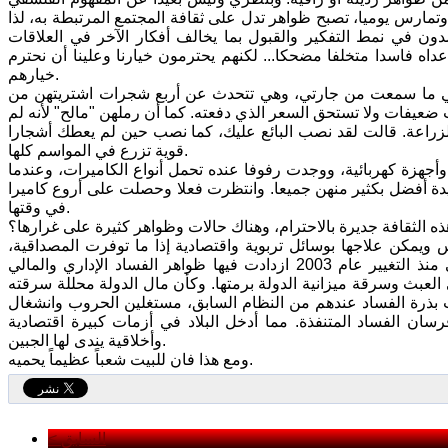
مارس يوميا، تصبح ظواهر تدل على ثقافة المجتمع المرتبطة به، لذا
دون في نمط التفكير والقبول بما يخالف أفكار الآخر في العلاقات
 عداه فاسدا متخلفا مضحكا... لكنهم يحترمون خيارنا وعلينا أن نحترم
خيارهم.
مني ما سمعت من جارتي، وهي تتحدث عن أربع شجرات اشتريتهن من
يفات ولا تستحق السعر الذي دفعته. كما أن رملهن "مالح" لأنه لم
لزراعة. قالت لقد نصب البائع عليك، كما نصب حين لم يعطك أشجارا
قوية تزرع في المواسم كلها.
أجهزة كهربائية، ووجدت رفوفا عنده تحمل أنواع الكاميرات، وعندما
يدة أفضل بكثير منهن جميعا. وانتظرت فعلا وحصلت على أروع كاميرا
في وقتها.
 الثقافة جديرة بالاحترام، وهناك حالات وظواهر كثيرة على غرارها؟
اس ويمكن علاجها بوسائل تربوية واقتصادية إذا ما توفرت المصداقية،
والإخلاص للوطن العزيز. ولكن مصيبتنا أنها وصلت إلى أعلى سلطات الدولة التي منذ التغيير عام 2003 ازدادت فيها ظواهر الفساد الإداري والمالي
 العبث وسرقة ميزانية الدولة برمتها. وكأن مال الدولة محللة سرقته
أت بذرة الفساد عندهم من النظام السابق، مستغلين الحروب وانشغال
سان الفساد المتنفذة. مما أدخل البلاد في أزمات كبيرة اقتصادية
وأخلاقية يندى لها الجبين.
ومع هذا فان للبيت شعباً عظيماً يحميه.
< السابق