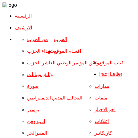
الرئيسية
الارشیف
الحزب
من الحزب
اقسام الموقع
شهداء الحزب
كتاب الموقع
وثائق المؤتمر الوطني العاشر للحزب
Iraqi Letter
وثائق وبيانات
مدارات
صورة
ملفات
التحالف المدني الديمقراطي
اخر الاخبار
بوستر
اعلانات
ادب وفن
كاريكاتير
المنبرالحر