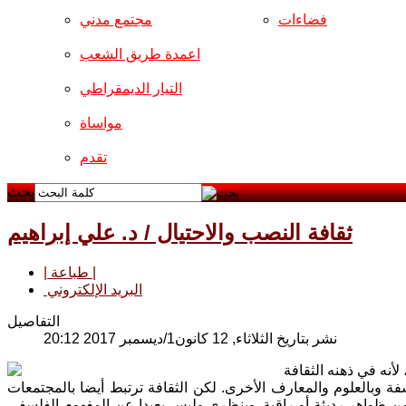
فضاءات
مجتمع مدني
اعمدة طريق الشعب
التيار الديمقراطي
مواساة
تقدم
بحث
ثقافة النصب والاحتيال / د. علي إبراهيم
| طباعة |
البريد الإلكتروني
التفاصيل
نشر بتاريخ الثلاثاء, 12 كانون1/ديسمبر 2017 20:12
لأنه في ذهنه الثقافة
سفة وبالعلوم والمعارف الأخرى. لكن الثقافة ترتبط أيضا بالمجتمعات
ات من ظواهر رديئة أو راقية. وبنظري وليس بعيدا عن المفهوم الفلسفي