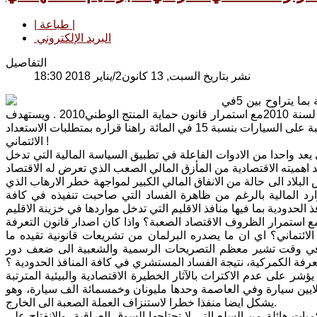
| طباعة |
البريد الإلكتروني
التفاصيل
نشر بتاريخ السبت, 13 كانون2/يناير 2018 18:30
اصدر مجلس الوزراء قرارا برقم 393 لسنة 2017 يتضمن تقليص الرسوم الكمركية بما يتراوح بين 5في
المائة و30 في المائة استناد الى الفقرة 2/ اولا من قانون التعرفة الكمركية رقم 22 لسنة 2010مع استمرار قانون حماية المنتج الوطني2010 . ويستهدف
القرار توحيد الرسوم الكمركية ضمن القسم الواحد كما يتضمن القرار تخفيض الضريبة على السيارات بنسبة 15 في المائة راهنا قراره بمتطلبات الاستعداد
الائتماني !
يعد واحدا من الادوات الفاعلة في تطبيق السياسة المالية التي تدخل
د اهميته الاقتصادية من المأزق المالي الصعب الذي تعرض له الاقتصاد
الوقت تعرض البلاد الى حالة من الانفاق المالي الكبير لمواجهة خطر الارهاب الذي
د المالية بالرغم من ظاهرة الفساد التي صاحبت تنفيذه في كافة
 استمرار الظروف الاقتصاد الصعبة؟ واذا كان اصدار قانون التعرفة
لائتماني؟ اي ان ما يصدره البرلمان من تشريعات قانونية تقيده ما
اقي في وقت تشير معظم التصريحات الرسمية والشعبية الى ضعف دور
عرفة الكمركية، نتيجة الفساد المستشري في كافة المنافذ الحدودية ؟
 على عدم الاكتراث بالآثار الخطيرة الاقتصادية والبيئية المترتبة
لايين سيارة وفي العاصمة وحدها مليونان وخمسمائة الف سيارة، وهو
يشكل ايضا منفذا خطرا لاستنزاف العملة الصعبة الى الخارج.
ات هائلة من السلع التي لا تحتاجها السوق العراقية، والانفتاح على