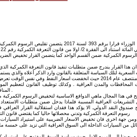
ن هذا القرار يندرج ضمن متطلبات تنفيذ قانون التعرفة الكمركية الذي 
لسعرية لتلك السياسة المتعلقة بالقانون وارد الذكر أعلاه والذي يستم
العراقي منذ منتصف عام 2014 حيث انخفضت اسعار النفط وفي نفس 
المحافظات والمدن العراقية . وكذلك توظيف القانون لتعظيم الموار
المنافذ الحدودية بما فيها منافذ الاقليم التي تدخل مواردها في خزينة الاقليم .
ح في هذا المجال ماهي الدوافع الاساسية لتخفيض الرسوم الكمركية مع
التشريعات العراقية المسببة فلماذا يدخل ضمن متطلبات الاستعداد ا
صندوق النقد الدولي. الا يؤكد هذا فقدان استقلالية القرار العر
رسوم التعرفة الكمركية وتدني محصلاتها حاليا كما يقتضي قانون الت
من جهة اخرى فان تخفيض الاسعار الضريبية على استيراد السيارات يؤشر
ائل من السيارات الداخلة الى السوق العراقية التي تزيد على خمسة م
م يعيدنا الى المربع الاول حيث سياسة السوق المفتوح على استيراد كمي