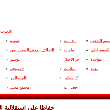
الحزب
و
ريق الشعب
مدارات
صورة
ر الديمقراطي
ملفات
التحالف المدني الديمقراطي
مواساة
اخر الاخبار
بوستر
تقدم
اعلانات
ادب وفن
كاريكاتير
المنبرالحر
فضاءات
مجتمع مدني
حفاظا على استقلالية ال