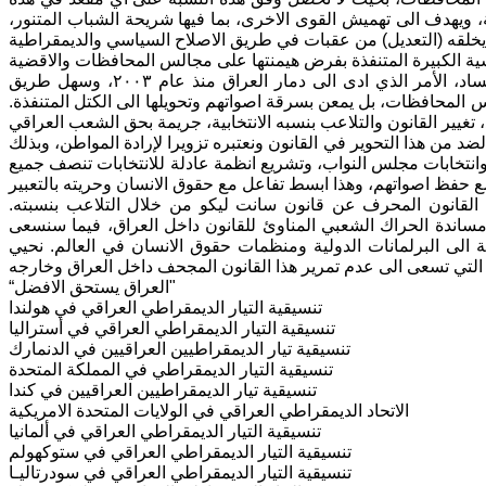
ة، ويهدف الى تهميش القوى الاخرى، بما فيها شريحة الشباب المتنور،
تل والاحزاب السياسية الكبيرة المتنفذة بفرض هيمنتها على مجالس المحافظات والاقضية
واحتكارها السلطة والاستمرار باسلوب المحاصصة الطائفية المقيتة واستشراء الفساد، الأمر الذي ادى الى دمار العراق منذ عام ٢٠٠٣، وسهل طريق
المحافظات، بل يمعن بسرقة اصواتهم وتحويلها الى الكتل المتنفذة.
ضد من هذا التحوير في القانون ونعتبره تزويرا لإرادة المواطن، وبذلك
وانتخابات مجلس النواب، وتشريع انظمة عادلة للانتخابات تنصف جميع
 القانون المحرف عن قانون سانت ليكو من خلال التلاعب بنسبته.
ومساندة الحراك الشعبي المناوئ للقانون داخل العراق، فيما سنسعى
لى البرلمانات الدولية ومنظمات حقوق الانسان في العالم. نحيي
لتي تسعى الى عدم تمرير هذا القانون المجحف داخل العراق وخارجه
“العراق يستحق الافضل"
تنسيقية التيار الديمقراطي العراقي في هولندا
تنسيقية التيار الديمقراطي العراقي في أستراليا
تنسيقية تيار الديمقراطيين العراقيين في الدنمارك
تنسيقية التيار الديمقراطي في المملكة المتحدة
تنسيقية تيار الديمقراطيين العراقيين في كندا
الاتحاد الديمقراطي العراقي في الولايات المتحدة الامريكية
تنسيقية التيار الديمقراطي العراقي في ألمانيا
تنسيقية التيار الديمقراطي العراقي في ستوكهولم
تنسيقية التيار الديمقراطي العراقي في سودرتاليـا