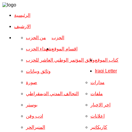
الرئيسية
الارشیف
الحزب
من الحزب
اقسام الموقع
شهداء الحزب
كتاب الموقع
وثائق المؤتمر الوطني العاشر للحزب
Iraqi Letter
وثائق وبيانات
مدارات
صورة
ملفات
التحالف المدني الديمقراطي
اخر الاخبار
بوستر
اعلانات
ادب وفن
كاريكاتير
المنبرالحر