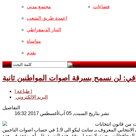
فضاءات
مجتمع مدني
اعمدة طريق الشعب
التيار الديمقراطي
مواساة
تقدم
بحث
راقي: لن نسمح بسرقة اصوات المواطنين ثانية
| طباعة |
البريد الإلكتروني
التفاصيل
نشر بتاريخ السبت, 05 آب/أغسطس 2017 16:32
 من قانون انتخابات
س المحافظات، بحيث لا تحصل وفق هذه النسبة على أي مقعد في هذه