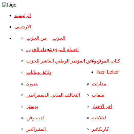
الرئيسية
الارشیف
الحزب
من الحزب
اقسام الموقع
شهداء الحزب
كتاب الموقع
وثائق المؤتمر الوطني العاشر للحزب
Iraqi Letter
وثائق وبيانات
مدارات
صورة
ملفات
التحالف المدني الديمقراطي
اخر الاخبار
بوستر
اعلانات
ادب وفن
كاريكاتير
المنبرالحر