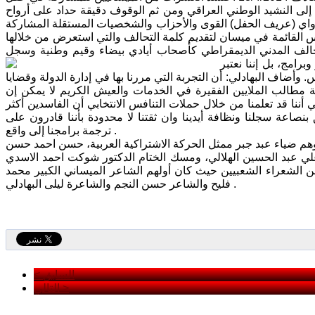
اطي في ميسان (232). ابتدأ الحفل بالاستماع إلى النشيد الوطني العراقي ومن ثم الوقوف دقيقة حداد على أرواح
دواي (عريف الحفل) القوى والأحزاب والشخصيات المستقلة المشاركة
 القائمة في ميسان لتقديم كلمة التحالف والتي استعرض من خلالها
لف المدني الديمقراطي كأصحاب أيادي بيضاء وقيم وطنية وسجل
رامج، بل إننا نعتبر
ضاف البهادلي: أن التجربة التي مررنا بها في إدارة الدولة وقضايا
ية مطالب الملايين الفقيرة في الخدمات والعيش الكريم لا يمكن إن
 أننا قد تعلمنا من خلال حملات التنافس الانتخابي أن الفاسدين أكثر
بنصاعة سجلنا ونظافة أيدينا وان ثقتنا لا محدودة بأننا قادرون على
ترجمة برامجنا إلى واقع .
م ضياء عبد جبر ممثل الحركة الاشتراكية العربية، حسن احمد حسن
 علي عبد الحسين الهلالي، ومسك الختام الدكتور شوكت احمد الاسدي
الشعراء الشعبيين حيث كان أولهم الشاعر الميساني الكبير محمد
فليح والشاعر حسن النجم والشاعرة ليلى البهادلي .
< السابق
التالي >