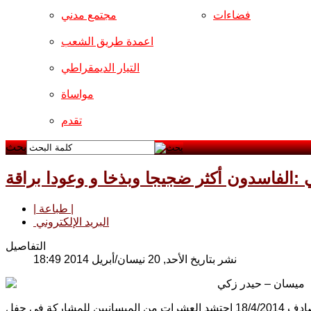
فضاءات
مجتمع مدني
اعمدة طريق الشعب
التيار الديمقراطي
مواساة
تقدم
بحث
 :الفاسدون أكثر ضجيجا وبذخا و وعودا براقة
| طباعة |
البريد الإلكتروني
التفاصيل
نشر بتاريخ الأحد, 20 نيسان/أبريل 2014 18:49
ميسان – حيدر زكي
على حدائق كازينو كل العراق وفي تمام الساعة الخامسة من مساء يوم الجمعة المصادف 18/4/2014 احتشد العشرات من الميسانيين للمشاركة في حفل