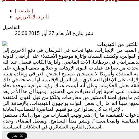
| طباعة |
البريد الإلكتروني
التفاصيل
نشر بتاريخ الأربعاء, 27 أيار 2015 20:06
لكثير من التهديدات
العديد من الإنجازات، منها نجاحه في البرلمان في دفع الآخرين إلى
 يحدث من تصاعد عمليات القوى الإرهابية واحتلالها نصف الوطن، على
ية المتنفذة وأمريكا لا تسمحان بتسليح الجيش العراقي وإعادة هيبته
لقة بعمل الحكومة، وقال انه ليست هناك رؤية عراقية موحدة تجاه
ددا على أهمية إجراء تعديلات في الدستور، ومبينا ان هذا الأمر يعد
ع، مبينا انه ما زال بعض النواب يواجهون التهديدات، بالإضافة الى
الإغراءات كي يعدلوا عن مواقفهم المناصرة للمطالب العادلة.
الطائفية والمحاصصة"، ونشر مبدأ التسامح، وتفعيل القضاء، وعدم
استغلال القانون العشائري في الخلافات السياسية.