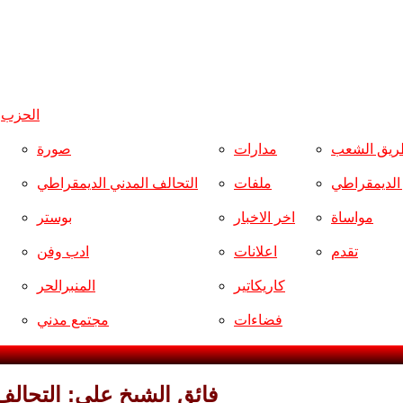
الحزب
و
ريق الشعب
مدارات
صورة
ر الديمقراطي
ملفات
التحالف المدني الديمقراطي
مواساة
اخر الاخبار
بوستر
تقدم
اعلانات
ادب وفن
كاريكاتير
المنبرالحر
فضاءات
مجتمع مدني
فائق الشيخ علي: التحالف