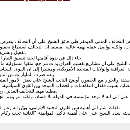
ن التحالف المدني الديمقراطي فائق الشيخ علي أن التحالف يتعرض ل
ات، ولكنه يواصل عمله بهمة عالية، مضيفا ان التحالف استطاع تحقيق 
تفعيل وتشريع القوانين، وكشف الفساد، وإثارة موضوع الاستيلاء على أراضي الدولة.
جاء ذلك في ندوة أقامتها لجنة تنسيق التيار الديمقراطي في بريطانيا، الأحد الماضي، وأدارها الكاتب فيصل عبد الله.
 الشيخ علي ان مشاريع تقسيم العراق بدأت تتراجع، ملقيا مسؤولية ما
 العراقية والولايات المتحدة الأمريكية، ومشيرا إلى ان القوى السياس
رغم صرف المليارات من الدولارات على الإنفاق العسكري، وان الدول الإقليمية لها مصلحة في ذلك.
ئلة والحوار مع الحضور، أوضح النائب الشيخ علي بعض الأمور المتع
قضايا، بسبب فقدان التفاهمات والخطاب الموحد بين القوى السياسية، مش
مطلبا مهما للتحالف المدني، رغم ما يعيق لجنة الدستور من معارضات وتلكؤ من قبل القوى المتنفذة.
لي إلى انه لا توجد مؤسسة في الدولة بلا فساد، ولكنه لم يتهم الجمي
كذلك أشار إلى أهمية سن قانون التجنيد الإلزامي، وبيّن انه رغم الدعوات للتقشف، ما زال هدر ونهب المليارات من أموال البلاد مستمرا.
ثه شدد الشيخ علي على أهمية تأكيد المواطنة "الغائبة تحت ركام 