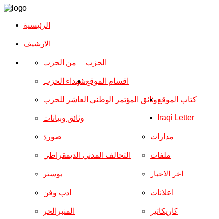
الرئيسية
الارشیف
الحزب
من الحزب
اقسام الموقع
شهداء الحزب
كتاب الموقع
وثائق المؤتمر الوطني العاشر للحزب
Iraqi Letter
وثائق وبيانات
مدارات
صورة
ملفات
التحالف المدني الديمقراطي
اخر الاخبار
بوستر
اعلانات
ادب وفن
كاريكاتير
المنبرالحر